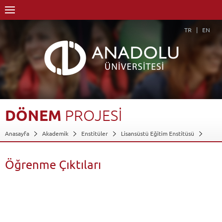
TR
EN
DÖNEM
PROJESİ
Anasayfa
Akademik
Enstitüler
Lisansüstü Eğitim Enstitüsü
İktisat Anabilim Dalı
İktisat Anabilim Dalı-Tezsiz YL
Girişimcilik ve İnovasyon Tezsiz Yüksek Lisans Programı (Uzaktan Öğretim)
Öğrenme Çıktıları
Dersler - AKTS Kredileri
Dönem Projesi
Öğrenme Çıktıları
Geri Dön