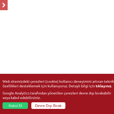
Web sitemizdeki çerezleri (cookie) kullanıcı deneyimini artıran teknik
özellikleri desteklemek için kullanıyoruz. Detaylı bilgi için
tıklayınız
.
Google Analytics tarafından yönetilen çerezleri devre dışı bırakabilir
veya kabul edebilirsiniz.
Kabul Et
Devre Dışı Bırak
© 2026
Anadolu Üniversitesi
- Tüm hakları saklıdır.