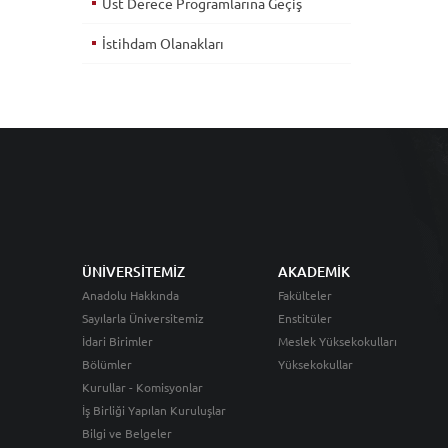
Üst Derece Programlarına Geçiş
İstihdam Olanakları
ÜNİVERSİTEMİZ
AKADEMİK
Anadolu Hakkında
Fakülteler
Sayılarla Üniversitemiz
Enstitüler
İdari Birimler
Meslek Yüksekokulları
Bölümler
Yüksekokullar
Kurullar - Komisyonlar
İş Birliği Yapılan Kuruluşlar
Bilgi ve Belgeler