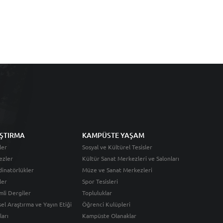
ŞTIRMA
KAMPÜSTE YAŞAM
ler
Sosyal ve Kültürel Tesisler
ezler
Kültür Sanat Merkezleri ve Salonları
inatörlükler
Müze ve Sanat Merkezleri
ler
Spor Tesisleri
li Dergiler
Topluluklar
sel Araştırma ve Yayın Etiği
Öğrenci Kulüpleri
ları
Kampüste Olanaklar