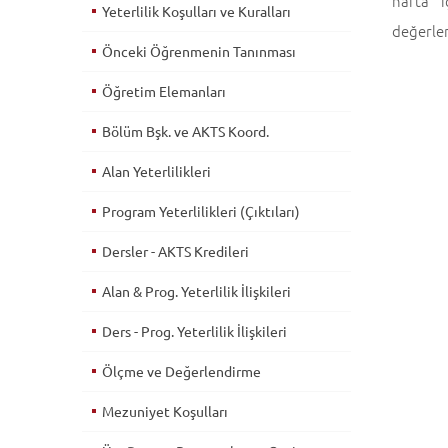
hafta i
Yeterlilik Koşulları ve Kuralları
değerlen
Önceki Öğrenmenin Tanınması
Öğretim Elemanları
Bölüm Bşk. ve AKTS Koord.
Alan Yeterlilikleri
Program Yeterlilikleri (Çıktıları)
Dersler - AKTS Kredileri
Alan & Prog. Yeterlilik İlişkileri
Ders - Prog. Yeterlilik İlişkileri
Ölçme ve Değerlendirme
Mezuniyet Koşulları