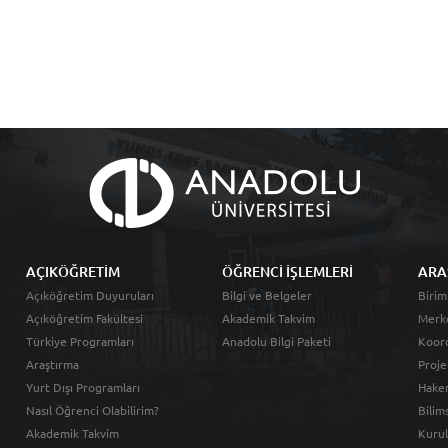
AÇIKÖĞRETİM
ÖĞRENCİ İŞLEMLERİ
ARA
Açıköğretim Duyuruları
Bilgi ve Belgeler
Birim
Açıköğretim Fakültesi
Akademik Takvim
Merk
Türkiye Programları
Anadolu Bilgi Paketi
Koord
Araştırma
Proje
Yurt Dışı Programları
Hakem
Nasıl Öğrenci Olabilirim?
Bilim
Akademik Takvim
Kurul