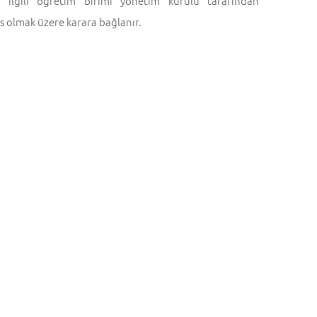
i ilgili öğretim birimi yönetim kurulu tarafından
s olmak üzere karara bağlanır.