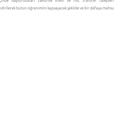
çinde başvurdukları takdirde kredi ve not transfer talepler
dirilerek bütün öğrenimini kapsayacak şekilde ve bir defaya mahsu