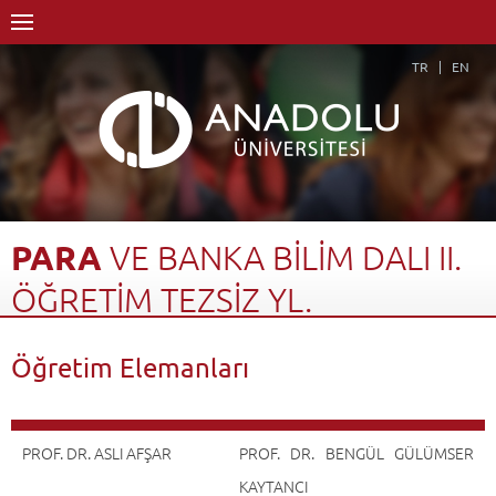
TR
EN
PARA
VE
BANKA
BİLİM
DALI
II.
ÖĞRETİM
TEZSİZ
YL.
Anasayfa
Akademik
Enstitüler
Lisansüstü Eğitim Enstitüsü
Öğretim Elemanları
İktisat Anabilim Dalı
İktisat Anabilim Dalı-Tezsiz YL
Para ve Banka Bilim Dalı II. Öğretim Tezsiz YL.
Öğretim Elemanları
Geri Dön
PROF. DR. ASLI AFŞAR
PROF. DR. BENGÜL GÜLÜMSER
KAYTANCI