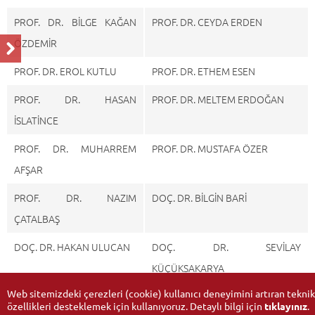
PROF. DR. BİLGE KAĞAN
PROF. DR. CEYDA ERDEN
ÖZDEMİR
PROF. DR. EROL KUTLU
PROF. DR. ETHEM ESEN
PROF. DR. HASAN
PROF. DR. MELTEM ERDOĞAN
İSLATİNCE
PROF. DR. MUHARREM
PROF. DR. MUSTAFA ÖZER
AFŞAR
PROF. DR. NAZIM
DOÇ. DR. BİLGİN BARİ
ÇATALBAŞ
DOÇ. DR. HAKAN ULUCAN
DOÇ. DR. SEVİLAY
KÜÇÜKSAKARYA
Web sitemizdeki çerezleri (cookie) kullanıcı deneyimini artıran teknik
özellikleri desteklemek için kullanıyoruz. Detaylı bilgi için
tıklayınız
.