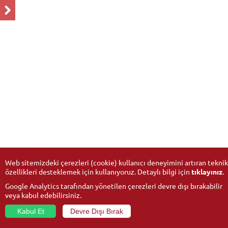
Web sitemizdeki çerezleri (cookie) kullanıcı deneyimini artıran teknik
özellikleri desteklemek için kullanıyoruz. Detaylı bilgi için
tıklayınız
.
Google Analytics tarafından yönetilen çerezleri devre dışı bırakabilir
veya kabul edebilirsiniz.
Kabul Et
Devre Dışı Bırak
© 2026
Anadolu Üniversitesi
- Tüm hakları saklıdır.