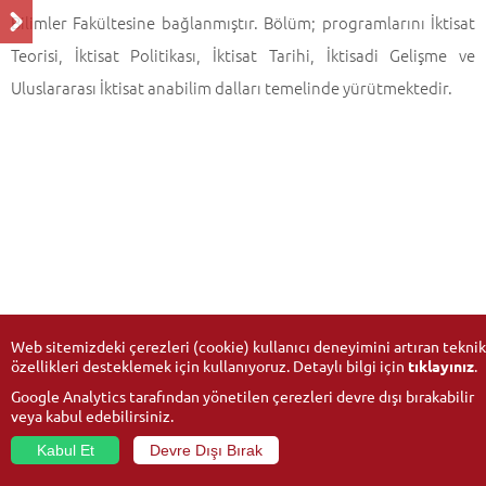
Bilimler Fakültesine bağlanmıştır. Bölüm; programlarını İktisat
Teorisi, İktisat Politikası, İktisat Tarihi, İktisadi Gelişme ve
Uluslararası İktisat anabilim dalları temelinde yürütmektedir.
Web sitemizdeki çerezleri (cookie) kullanıcı deneyimini artıran teknik
özellikleri desteklemek için kullanıyoruz. Detaylı bilgi için
tıklayınız
.
Google Analytics tarafından yönetilen çerezleri devre dışı bırakabilir
veya kabul edebilirsiniz.
Kabul Et
Devre Dışı Bırak
© 2026
Anadolu Üniversitesi
- Tüm hakları saklıdır.