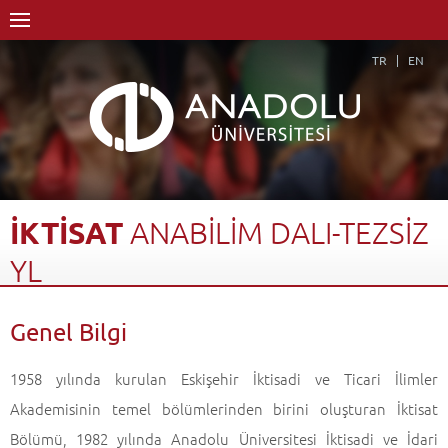
TR
EN
İKTİSAT
ANABİLİM
DALI-TEZSİZ
YL
Anasayfa
Akademik
Enstitüler
Lisansüstü Eğitim Enstitüsü
Genel Bilgi
İktisat Anabilim Dalı
İktisat Anabilim Dalı-Tezsiz YL
Genel Bilgi
Geri Dön
1958 yılında kurulan Eskişehir İktisadi ve Ticari İlimler
Akademisinin temel bölümlerinden birini oluşturan İktisat
Bölümü, 1982 yılında Anadolu Üniversitesi İktisadi ve İdari