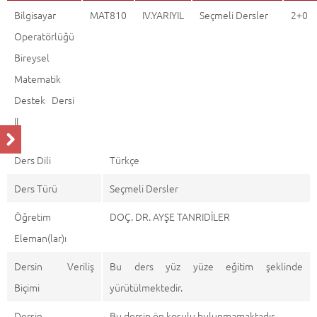
Bilgisayar
MAT810
IV.YARIYIL
Seçmeli Dersler
2+0
Operatörlüğü
Bireysel
Matematik
Destek Dersi
II
Ders Dili
Türkçe
Ders Türü
Seçmeli Dersler
Öğretim
DOÇ. DR. AYŞE TANRIDİLER
Eleman(lar)ı
Dersin Veriliş
Bu ders yüz yüze eğitim şeklinde
Biçimi
yürütülmektedir.
Dersin
Bu dersin ön koşulu bulunmamaktadır.