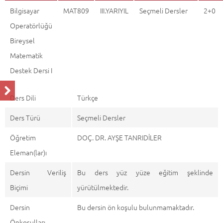
Bilgisayar
MAT809
III.YARIYIL
Seçmeli Dersler
2+0
Operatörlüğü
Bireysel
Matematik
Destek Dersi I
Ders Dili
Türkçe
Ders Türü
Seçmeli Dersler
Öğretim
DOÇ. DR. AYŞE TANRIDİLER
Eleman(lar)ı
Dersin Veriliş
Bu ders yüz yüze eğitim şeklinde
Biçimi
yürütülmektedir.
Dersin
Bu dersin ön koşulu bulunmamaktadır.
Önkoşulları