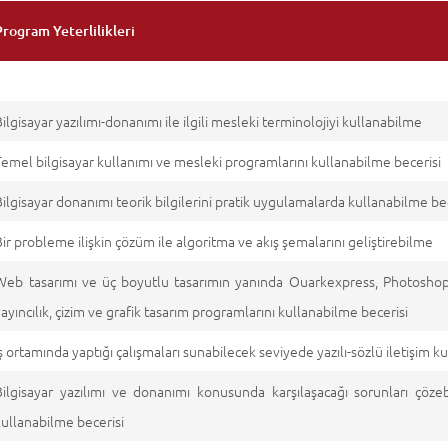
Program Yeterlilikleri
Bilgisayar yazılımı-donanımı ile ilgili mesleki terminolojiyi kullanabilme
Temel bilgisayar kullanımı ve mesleki programlarını kullanabilme becerisi
Bilgisayar donanımı teorik bilgilerini pratik uygulamalarda kullanabilme be
Bir probleme ilişkin çözüm ile algoritma ve akış şemalarını geliştirebilme
Web tasarımı ve üç boyutlu tasarımın yanında Ouarkexpress, Photoshop,
yayıncılık, çizim ve grafik tasarım programlarını kullanabilme becerisi
İş ortamında yaptığı çalışmaları sunabilecek seviyede yazılı-sözlü iletişim k
Bilgisayar yazılımı ve donanımı konusunda karşılaşacağı sorunları çözeb
kullanabilme becerisi