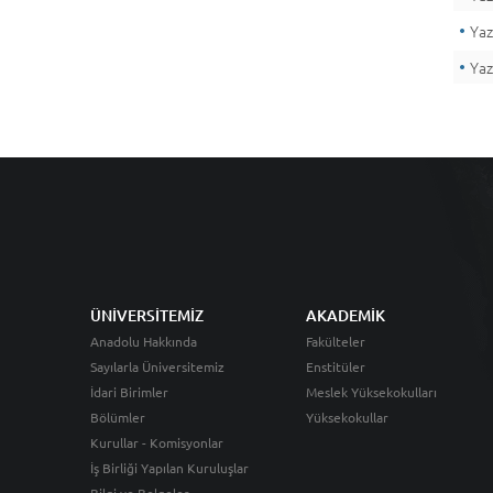
Yaz
Yaz
ÜNİVERSİTEMİZ
AKADEMİK
Anadolu Hakkında
Fakülteler
Sayılarla Üniversitemiz
Enstitüler
İdari Birimler
Meslek Yüksekokulları
Bölümler
Yüksekokullar
Kurullar - Komisyonlar
İş Birliği Yapılan Kuruluşlar