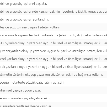
ebir ve grup söyleşilerini başlatır.
ebir ve grup söyleşilerinde karşısındakinin ifadeleriyle ilişkili, konuya uygun
ebir ve grup söyleşileri sonlandırır.
leşide sözdizimine uygun ifadeler kullanır.
sin sonunda öğrenciler farklı ortamlarda (elektronik, vb.) metin türlerini 
itli öyküleri okuyup yazarken uygun bilişsel ve üstbilişsel stratejileri kullan
gi verici yazıları okuyup yazarken uygun bilişsel ve üstbilişsel stratejileri kul
evsel yazıları okuyup yazarken uygun bilişsel ve üstbilişsel stratejileri kullan
etik yazıları okuyup yazarken uygun bilişsel ve üstbilişsel stratejileri kullanı
klı metin türlerini okuyup yazarken sözcükleri etkili ve bağımsız kullanır.
duğu metinlerle sözcük dağarcığını geliştirir.
dizimsel yapıya uygun yazar.
ve sözlü ürünleri yayınlayabilecektir.
ılı ürünleri çeşitli şekillerde yayınlar.