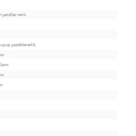
 yanıtlar verir.
okuyup yazabilecekti.
ır.
lanır.
ır.
r.