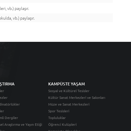
eri, vb.) paylaşır.
kulda, vb.) paylaşır.
ŞTIRMA
KAMPÜSTE YAŞAM
ler
Sosyal ve Kültürel Tesisler
ezler
Kültür Sanat Merkezleri ve Salonları
inatörlükler
Müze ve Sanat Merkezleri
ler
Spor Tesisleri
li Dergiler
Topluluklar
sel Araştırma ve Yayın Etiği
Öğrenci Kulüpleri