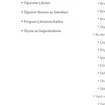
Öğrenme Çıktıları
Bir
Bir
Öğretim Yöntem ve Teknikleri
Bir
Program Çıktılarına Katkısı
Söy
Ölçme ve Değerlendirme
Bu der
Çeş
Bil
İşl
Est
Far
Oku
Söz
Yazılı 
Yaz