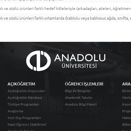
ılı ve sözlü ürünleri farklı hedef kitleleriyle (arkadaşları, aileleri, öğretmenl
ılı ve sözlü ürünleri farklı ortamlarda (kablolu veya kablosuz ağda, sınıfta, o
AÇIKÖĞRETİM
ÖĞRENCİ İŞLEMLERİ
ARA
Açıköğretim Duyuruları
Bilgi ve Belgeler
Birim
Açıköğretim Fakültesi
Akademik Takvim
Merk
Türkiye Programları
Anadolu Bilgi Paketi
Koord
Araştırma
Proje
Yurt Dışı Programları
Hakem
Nasıl Öğrenci Olabilirim?
Bilim