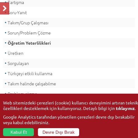
Tartışma
Soru-Yanıt
Takım/Grup Çalışması
Sorun/Problem Çözme
Öğretim Yeterlilikleri
Üretken
Sorgulayan
Türkçeyi etkili kullanma
Takım halinde çalışabilme
Problem çözme
Web sitemizdeki çerezleri (cookie) kullanıcı deneyimini artıran teknik
özellikleri desteklemek için kullanıyoruz. Detaylı bilgi için
tıklayınız
.
Google Analytics tarafından yönetilen çerezleri devre dışı bırakabilir
veya kabul edebilirsiniz.
Kabul Et
Devre Dışı Bırak
© 2026
Anadolu Üniversitesi
- Tüm hakları saklıdır.