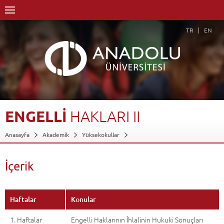
TR
EN
ENGELLİ
HAKLARI
II
Anasayfa
Akademik
Yüksekokullar
Engelliler Entegre Yüksekokulu
Bilgisayar Kullanımı Bölümü
Bilgisayar Operatörlüğü Programı
Dersler - AKTS Kredileri
İçerik
Engelli Hakları II
İçerik
Geri Dön
Haftalar
Konular
1. Haftalar
Engelli Haklarının İhlalinin Hukuki Sonuçları