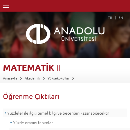
TR
EN
MATEMATİK
II
Anasayfa
Akademik
Yüksekokullar
Engelliler Entegre Yüksekokulu
Bilgisayar Kullanımı Bölümü
Bilgisayar Operatörlüğü Programı
Dersler - AKTS Kredileri
Öğrenme Çıktıları
Matematik II
Öğrenme Çıktıları
Geri Dön
Yüzdeler ile ilgili temel bilgi ve becerileri kazanabilecektir
Yüzde oranını tanımlar