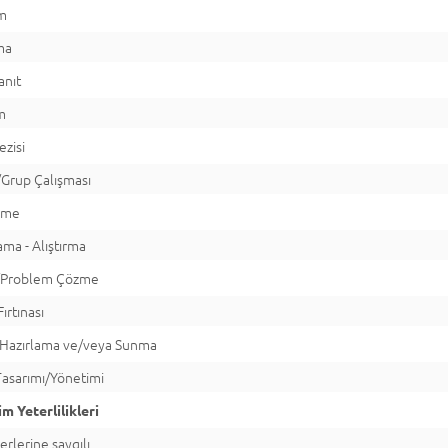
ım
ma
anıt
m
ezisi
Grup Çalışması
rme
ma - Alıştırma
/Problem Çözme
ırtınası
 Hazırlama ve/veya Sunma
Tasarımı/Yönetimi
m Yeterlilikleri
rlerine saygılı