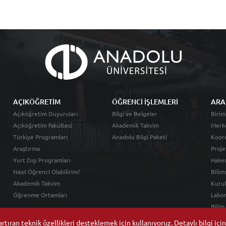
AÇIKÖĞRETİM
ÖĞRENCİ İŞLEMLERİ
ARA
Açıköğretim Duyuruları
Bilgi ve Belgeler
Birim
Açıköğretim Fakültesi
Akademik Takvim
Merk
Türkiye Programları
Anadolu Bilgi Paketi
Koord
Araştırma
Proje
Yurt Dışı Programları
Hakem
Nasıl Öğrenci Olabilirim?
Bilim
Akademik Takvim
Kurul
Öğrenme Ortamları
Labor
Bilim
tıran teknik özellikleri desteklemek için kullanıyoruz. Detaylı bilgi içi