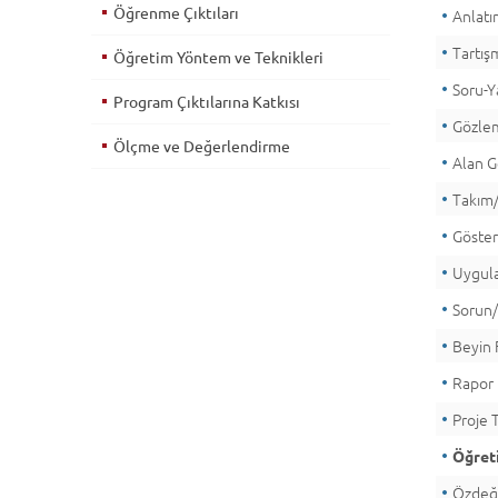
Öğrenme Çıktıları
Anlat
Tartış
Öğretim Yöntem ve Teknikleri
Soru-Y
Program Çıktılarına Katkısı
Gözle
Ölçme ve Değerlendirme
Alan G
Takım/
Göste
Uygula
Sorun
Beyin F
Rapor
Proje 
Öğreti
Özdeğe