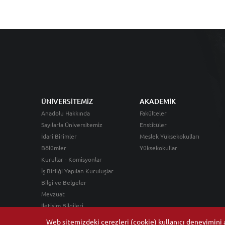
ÜNİVERSİTEMİZ
AKADEMİK
Anadolu Hakkında
Fakülteler
Sayılarla Üniversitemiz
Enstitüler
İdari Birimler
Meslek Yüksekokulları
Bölümler
Yüksekokullar
Kurullar - Komisyonlar
İş Birliği Yapılan Kuruluşlar
Bilgi ve Belgeler
Mevzuat
İletişim Bilgileri
Web sitemizdeki çerezleri (cookie) kullanıcı deneyimini ar