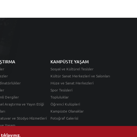
ŞTIRMA
KAMPÜSTE YAŞAM
ler
Sosyal ve Kültürel Tesisler
ezler
Kültür Sanat Merkezleri ve Salonları
inatörlükler
Müze ve Sanat Merkezleri
ler
Spor Tesisleri
li Dergiler
Topluluklar
sel Araştırma ve Yayın Etiği
Öğrenci Kulüpleri
ları
Kampüste Olanaklar
atuvar ve Stüdyo Hizmetleri
Fotoğraf Galerisi
 ve Yaşam
n
tıklayınız
.