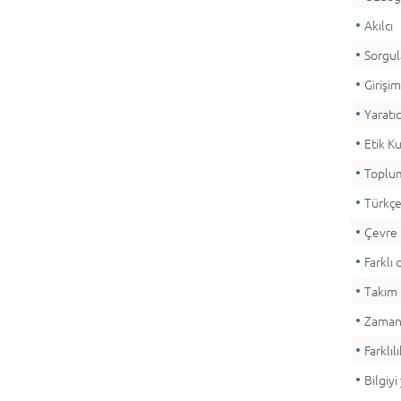
Akılcı
Sorgu
Girişim
Yaratıc
Etik K
Toplum
Türkçe
Çevre 
Farklı
Takım 
Zamanı
Farklı
Bilgiy