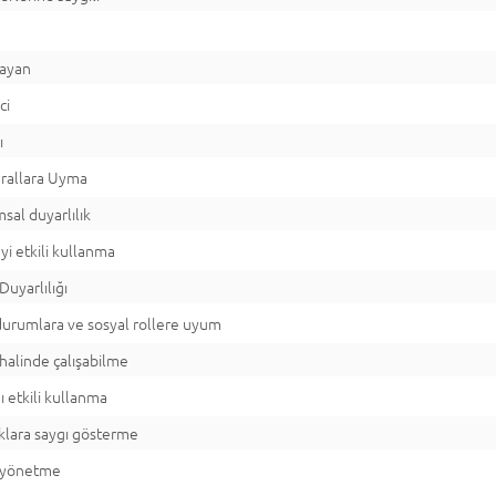
layan
ci
ı
urallara Uyma
sal duyarlılık
yi etkili kullanma
Duyarlılığı
 durumlara ve sosyal rollere uyum
halinde çalışabilme
 etkili kullanma
lıklara saygı gösterme
i yönetme