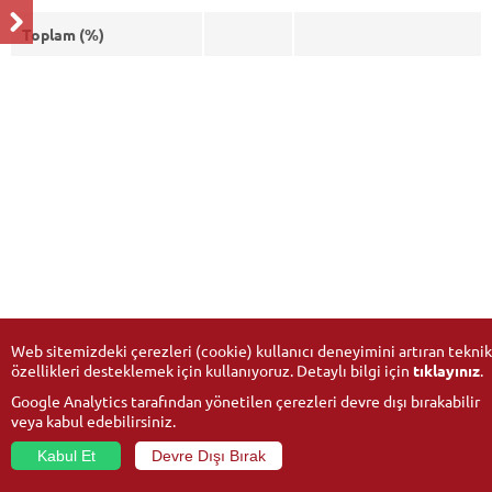
Toplam (%)
Web sitemizdeki çerezleri (cookie) kullanıcı deneyimini artıran teknik
özellikleri desteklemek için kullanıyoruz. Detaylı bilgi için
tıklayınız
.
Google Analytics tarafından yönetilen çerezleri devre dışı bırakabilir
veya kabul edebilirsiniz.
Kabul Et
Devre Dışı Bırak
© 2026
Anadolu Üniversitesi
- Tüm hakları saklıdır.