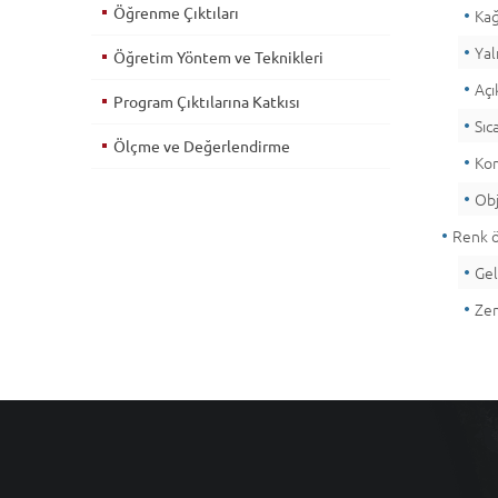
Öğrenme Çıktıları
Kağ
Yal
Öğretim Yöntem ve Teknikleri
Açı
Program Çıktılarına Katkısı
Sıc
Ölçme ve Değerlendirme
Kom
Obj
Renk ög
Gel
Zen