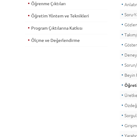
Öğrenme Çıktıları
Anlat
Soru-Y
Öğretim Yöntem ve Teknikleri
Gözle
Program Çıktılarına Katkısı
Takım/
Ölçme ve Değerlendirme
Göste
Dene
Sorun
Beyin F
Öğreti
Üretk
Özdeğe
Sorgu
Girişim
Yaratıc