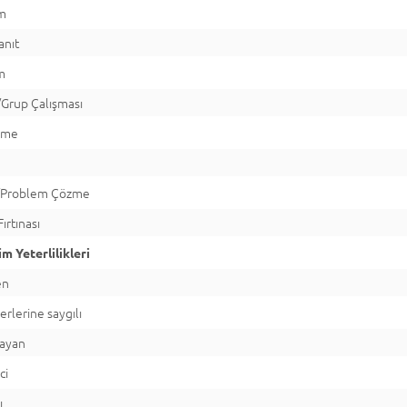
ım
anıt
m
Grup Çalışması
rme
y
/Problem Çözme
ırtınası
m Yeterlilikleri
en
rlerine saygılı
layan
ci
ı