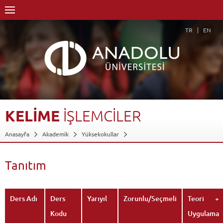
TR
EN
KELİME
İŞLEMCİLER
Anasayfa
Akademik
Yüksekokullar
Engelliler Entegre Yüksekokulu
Bilgisayar Kullanımı Bölümü
Bilgisayar Operatörlüğü Programı
Dersler - AKTS Kredileri
Tanıtım
Kelime İşlemciler
Tanıtım
Geri Dön
Ders Adı
Ders
Yarıyıl
Zorunlu/Seçmeli
Teori +
Kodu
Uygulama