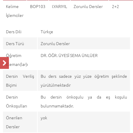
Kelime
BOP103
I.YARIYIL
Zorunlu Dersler
2+2
İşlemciler
Ders Dili
Türkçe
Ders Türü
Zorunlu Dersler
Öğretim
DR. ÖĞR. ÜYESİ SEMA ÜNLÜER
Eleman(lar)ı
Dersin Veriliş
Bu ders sadece yüz yüze öğretim şeklinde
Biçimi
yürütülmektedir
Dersin
Bu dersin önkoşulu ya da eş koşulu
Önkoşulları
bulunmamaktadır.
Önerilen
yok
Dersler