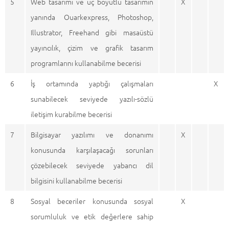
5
Web tasarımı ve üç boyutlu tasarımın
X
yanında Ouarkexpress, Photoshop,
Illustrator, Freehand gibi masaüstü
yayıncılık, çizim ve grafik tasarım
programlarını kullanabilme becerisi
6
İş ortamında yaptığı çalışmaları
X
sunabilecek seviyede yazılı-sözlü
iletişim kurabilme becerisi
7
Bilgisayar yazılımı ve donanımı
X
konusunda karşılaşacağı sorunları
çözebilecek seviyede yabancı dil
bilgisini kullanabilme becerisi
8
Sosyal beceriler konusunda sosyal
X
sorumluluk ve etik değerlere sahip