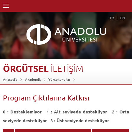
TR
EN
ÖRGÜTSEL
İLETİŞİM
Anasayfa
Akademik
Yüksekokullar
Engelliler Entegre Yüksekokulu
Bilgisayar Kullanımı Bölümü
Bilgisayar Operatörlüğü Programı
Dersler - AKTS Kredileri
Program Çıktılarına Katkısı
Örgütsel İletişim
Program Çıktılarına Katkısı
Geri Dön
0 : Desteklemiyor 1 : Alt seviyede destekliyor 2 : Orta
seviyede destekliyor 3 : Üst seviyede destekliyor