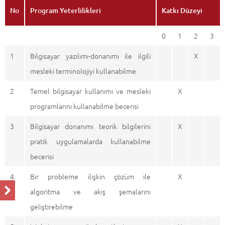
No
Program Yeterlilikleri
Katkı Düzeyi
0
1
2
3
1
Bilgisayar yazılımı-donanımı ile ilgili
X
mesleki terminolojiyi kullanabilme
2
Temel bilgisayar kullanımı ve mesleki
X
programlarını kullanabilme becerisi
3
Bilgisayar donanımı teorik bilgilerini
X
pratik uygulamalarda kullanabilme
becerisi
4
Bir probleme ilişkin çözüm ile
X
algoritma ve akış şemalarını
geliştirebilme