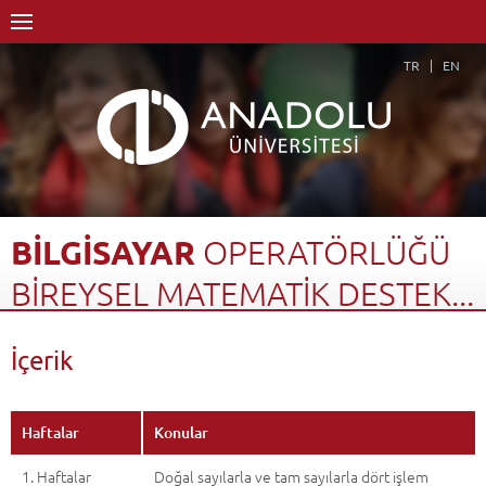
TR
EN
BİLGİSAYAR
OPERATÖRLÜĞÜ
BİREYSEL
MATEMATİK
DESTEK...
Anasayfa
Akademik
Yüksekokullar
İçerik
Engelliler Entegre Yüksekokulu
Bilgisayar Kullanımı Bölümü
Bilgisayar Operatörlüğü Programı
Dersler - AKTS Kredileri
Bilgisayar Operatörlüğü Bireysel Matematik Destek Dersi I
İçerik
Geri Dön
Haftalar
Konular
1. Haftalar
Doğal sayılarla ve tam sayılarla dört işlem