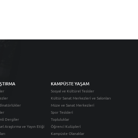
ŞTIRMA
KAMPÜSTE YAŞAM
ler
Sosyal ve Kültürel Tesisler
ezler
Kültür Sanat Merkezleri ve Salonları
inatörlükler
Müze ve Sanat Merkezleri
ler
Spor Tesisleri
li Dergiler
Topluluklar
sel Araştırma ve Yayın Etiği
Öğrenci Kulüpleri
ları
Kampüste Olanaklar