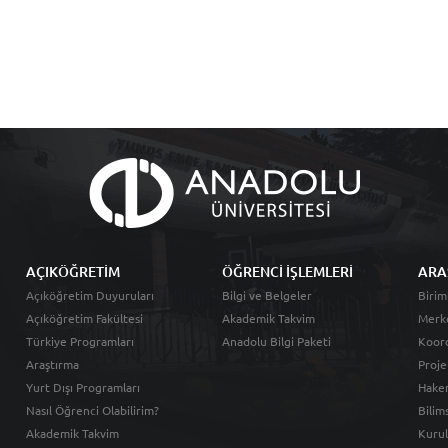
AÇIKÖĞRETİM
ÖĞRENCİ İŞLEMLERİ
ARA
Açıköğretim Duyuruları
Bilgi ve Belgeler
Birim
Açıköğretim Fakültesi
Akademik Takvim
Merk
Türkiye Programları
Anadolu Bilgi Paketi
Koord
Araştırma
Proje
Yurt Dışı Programları
Hakem
Nasıl Öğrenci Olabilirim?
Bilim
Akademik Takvim
Kurul