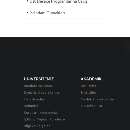
Üst Derece Programlarına Geçiş
İstihdam Olanakları
ÜNİVERSİTEMİZ
AKADEMİK
Anadolu Hakkında
Fakülteler
Sayılarla Üniversitemiz
Enstitüler
İdari Birimler
Meslek Yüksekokulları
Bölümler
Yüksekokullar
Kurullar - Komisyonlar
İş Birliği Yapılan Kuruluşlar
Bilgi ve Belgeler