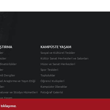
ŞTIRMA
KAMPÜSTE YAŞAM
ler
Sosyal ve Kültürel Tesisler
ezler
Kültür Sanat Merkezleri ve Salonları
inatörlükler
Müze ve Sanat Merkezleri
ler
Spor Tesisleri
li Dergiler
Topluluklar
sel Araştırma ve Yayın Etiği
Öğrenci Kulüpleri
ları
Kampüste Olanaklar
atuvar ve Stüdyo Hizmetleri
Fotoğraf Galerisi
 ve Yaşam
n
tıklayınız
.