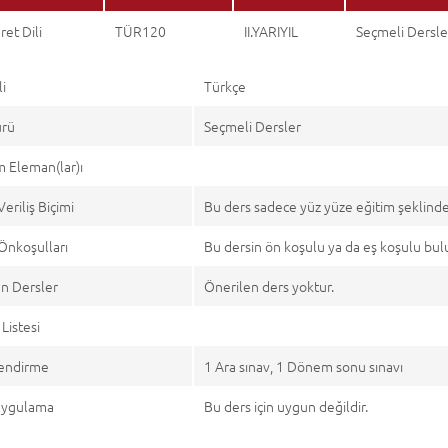
ret Dili
TÜR120
II.YARIYIL
Seçmeli Dersle
li
Türkçe
ürü
Seçmeli Dersler
 Eleman(lar)ı
Veriliş Biçimi
Bu ders sadece yüz yüze eğitim şeklind
Önkoşulları
Bu dersin ön koşulu ya da eş koşulu bu
n Dersler
Önerilen ders yoktur.
Listesi
endirme
1 Ara sınav, 1 Dönem sonu sınavı
 Uygulama
Bu ders için uygun değildir.