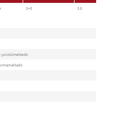
r
3+0
3.0
e yürütülmektedir.
lunmamaktadır.