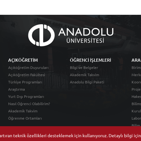
AÇIKÖĞRETİM
ÖĞRENCİ İŞLEMLERİ
ARA
Açıköğretim Duyuruları
Bilgi ve Belgeler
Birim
Açıköğretim Fakültesi
Akademik Takvim
Merk
Türkiye Programları
Anadolu Bilgi Paketi
Koord
Araştırma
Proje
Yurt Dışı Programları
Hakem
Nasıl Öğrenci Olabilirim?
Bilim
Akademik Takvim
Kurul
Öğrenme Ortamları
Labor
Bilim
tıran teknik özellikleri desteklemek için kullanıyoruz. Detaylı bilgi içi