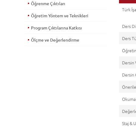
Öğrenme Çıktıları
Türk İşa
Öğretim Yöntem ve Teknikleri
Ders Di
Program Çıktılarına Katkısı
Ders T
Ölçme ve Değerlendirme
Öğretim
Dersin 
Dersin 
Önerile
Okuma 
Değerl
Staj &