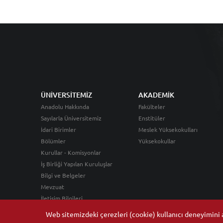
ÜNİVERSİTEMİZ
AKADEMİK
Anadolu Hakkında
Fakülteler
Sayılarla Üniversitemiz
Enstitüler
İdari Birimler
Meslek Yüksekokulları
Bölümler
Yüksekokullar
Kurullar - Komisyonlar
İş Birliği Yapılan Kuruluşlar
Bilgi ve Belgeler
Mevzuat
İletişim Bilgileri
Web sitemizdeki çerezleri (cookie) kullanıcı deneyimini ar