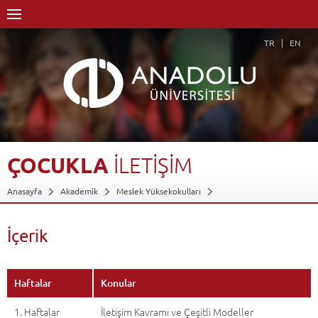
TR
EN
ÇOCUKLA
İLETİŞİM
Anasayfa
Akademik
Meslek Yüksekokulları
Yunus Emre Sağlık Hizmetleri Meslek Yüksekokulu
Çocuk Bakımı ve Gençlik Hizmetleri Bölümü
Çocuk Gelişimi Programı
İçerik
Dersler - AKTS Kredileri
Çocukla İletişim
İçerik
Geri Dön
Haftalar
Konular
1. Haftalar
İletişim Kavramı ve Çeşitli Modeller