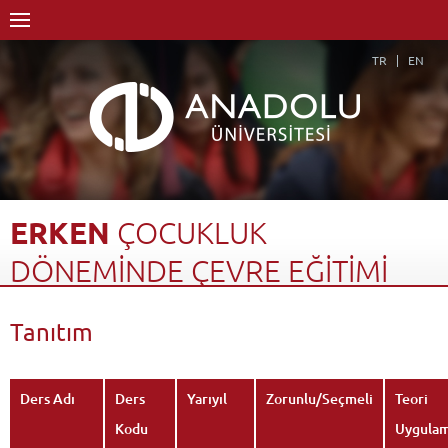
TR
EN
ERKEN
ÇOCUKLUK
DÖNEMİNDE
ÇEVRE
EĞİTİMİ
Anasayfa
Akademik
Meslek Yüksekokulları
Tanıtım
Yunus Emre Sağlık Hizmetleri Meslek Yüksekokulu
Çocuk Bakımı ve Gençlik Hizmetleri Bölümü
Çocuk Gelişimi Programı
Dersler - AKTS Kredileri
Erken Çocukluk Döneminde Çevre Eğitimi
Ders Adı
Ders
Yarıyıl
Zorunlu/Seçmeli
Teori
Tanıtım
Geri Dön
Kodu
Uygula