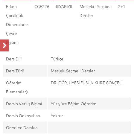
Erken
ÇGE226
III.YARIYIL
Mesleki Seçmeli
2+1
Çocukluk
Dersler
Döneminde
Çevre
Eğitimi
Ders Dili
Türkçe
Ders Türü
Mesleki Seçmeli Dersler
Öğretim
DR. ÖĞR. ÜYESİ FÜSÜN KURT GÖKÇELİ
Eleman(lar)ı
Dersin Veriliş Biçimi
Yüz yüze Eğitim-Öğretim
Dersin Önkoşulları
Yoktur.
Önerilen Dersler