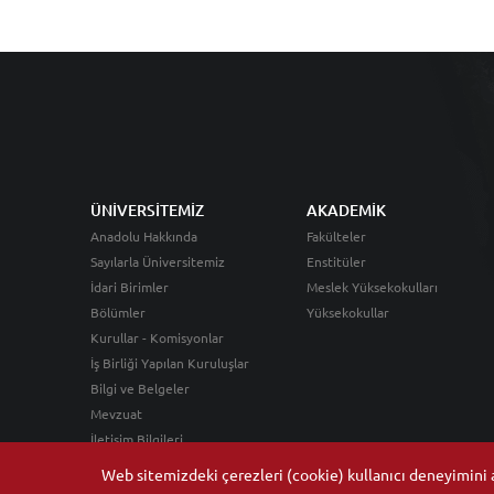
ÜNİVERSİTEMİZ
AKADEMİK
Anadolu Hakkında
Fakülteler
Sayılarla Üniversitemiz
Enstitüler
İdari Birimler
Meslek Yüksekokulları
Bölümler
Yüksekokullar
Kurullar - Komisyonlar
İş Birliği Yapılan Kuruluşlar
Bilgi ve Belgeler
Mevzuat
İletişim Bilgileri
Web sitemizdeki çerezleri (cookie) kullanıcı deneyimini ar