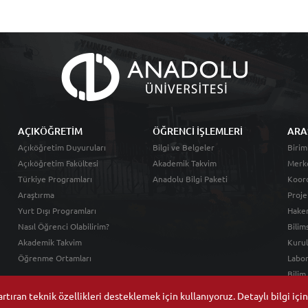
AÇIKÖĞRETİM
ÖĞRENCİ İŞLEMLERİ
ARA
Açıköğretim Duyuruları
Bilgi ve Belgeler
Birim
Açıköğretim Fakültesi
Akademik Takvim
Merk
Türkiye Programları
Anadolu Bilgi Paketi
Koord
Araştırma
Proje
Yurt Dışı Programları
Hakem
Nasıl Öğrenci Olabilirim?
Bilim
Akademik Takvim
Kurul
Öğrenme Ortamları
Labor
Bilim
tıran teknik özellikleri desteklemek için kullanıyoruz. Detaylı bilgi içi