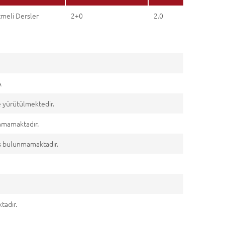
çmeli Dersler
2+0
2.0
A
 yürütülmektedir.
unmamaktadır.
ers bulunmamaktadır.
tadır.