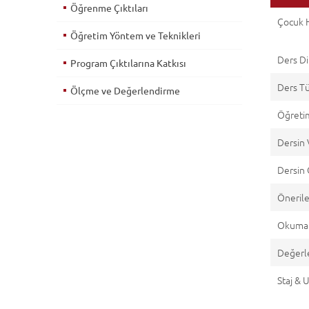
Öğrenme Çıktıları
Çocuk 
Öğretim Yöntem ve Teknikleri
Ders Di
Program Çıktılarına Katkısı
Ders T
Ölçme ve Değerlendirme
Öğretim
Dersin 
Dersin 
Önerile
Okuma 
Değerl
Staj &