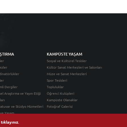
ŞTIRMA
KAMPÜSTE YAŞAM
ler
Sosyal ve Kültürel Tesisler
ezler
Kültür Sanat Merkezleri ve Salonları
inatörlükler
Müze ve Sanat Merkezleri
ler
Spor Tesisleri
li Dergiler
Topluluklar
sel Araştırma ve Yayın Etiği
Öğrenci Kulüpleri
ları
Kampüste Olanaklar
atuvar ve Stüdyo Hizmetleri
Fotoğraf Galerisi
 ve Yaşam
n
tıklayınız
.