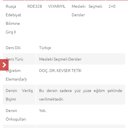
Rusça
RDE328
VI.YARIYIL
Mesleki Seçmeli
2+0
Edebiyat
Dersler
Bilimine
Giriş II
Ders Dili
Türkçe
Ders Türü
Mesleki Seçmeli Dersler
Öğretim
DOÇ. DR. KEVSER TETİK
Eleman(lar)ı
Dersin Veriliş
Bu dersin sadece yüz yüze eğitim şeklinde
Biçimi
verilmektedir.
Dersin
Yok.
Önkoşulları