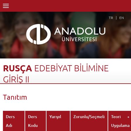
TR
EN
RUSÇA
EDEBİYAT
BİLİMİNE
GİRİŞ
II
Anasayfa
Akademik
Fakülteler
Edebiyat Fakültesi
Tanıtım
Rus Dili ve Edebiyatı Bölümü (Rusça)
Dersler - AKTS Kredileri
Rusça Edebiyat Bilimine Giriş II
Tanıtım
Geri Dön
Ders
Ders
Yarıyıl
Zorunlu/Seçmeli
Teori +
Adı
Kodu
Uygulama