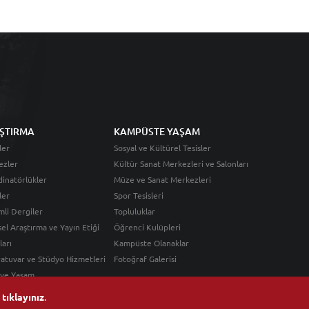
ŞTIRMA
KAMPÜSTE YAŞAM
ler
Sosyal ve Kültürel Tesisler
ezler
Kültür Sanat Merkezleri ve Salonları
inatörlükler
Müze ve Sanat Merkezleri
ler
Spor Tesisleri
li Dergiler
Topluluklar
sel Araştırma ve Yayın Etiği
Öğrenci Kulüpleri
ları
Kampüste Olanaklar
atuvar ve Stüdyo Hizmetleri
Fotoğraf Galerisi
 ve Yaşam
n
tıklayınız
.