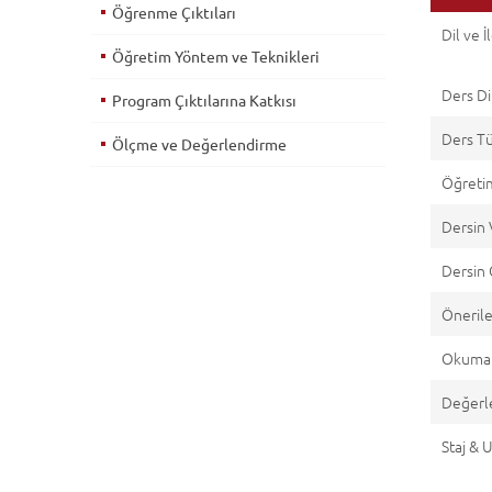
Öğrenme Çıktıları
Dil ve İ
Öğretim Yöntem ve Teknikleri
Ders Di
Program Çıktılarına Katkısı
Ders T
Ölçme ve Değerlendirme
Öğretim
Dersin 
Dersin 
Önerile
Okuma 
Değerl
Staj &