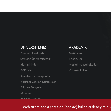
ÜNİVERSİTEMİZ
AKADEMİK
Anadolu Hakkında
Fakülteler
Sayılarla Üniversitemiz
Enstitüler
İdari Birimler
Meslek Yüksekokulları
Bölümler
Yüksekokullar
Kurullar - Komisyonlar
İş Birliği Yapılan Kuruluşlar
Bilgi ve Belgeler
Mevzuat
İletişim Bilgileri
Web sitemizdeki çerezleri (cookie) kullanıcı deneyimini ar