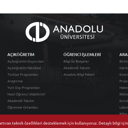
AÇIKÖĞRETİM
ÖĞRENCİ İŞLEMLERİ
ARA
Açıköğretim Duyuruları
Bilgi ve Belgeler
Birim
Açıköğretim Fakültesi
Akademik Takvim
Merk
Türkiye Programları
Anadolu Bilgi Paketi
Koord
Araştırma
Proje
Yurt Dışı Programları
Hakem
Nasıl Öğrenci Olabilirim?
Bilim
Akademik Takvim
Kurul
Öğrenme Ortamları
Labor
Bilim
tıran teknik özellikleri desteklemek için kullanıyoruz. Detaylı bilgi içi