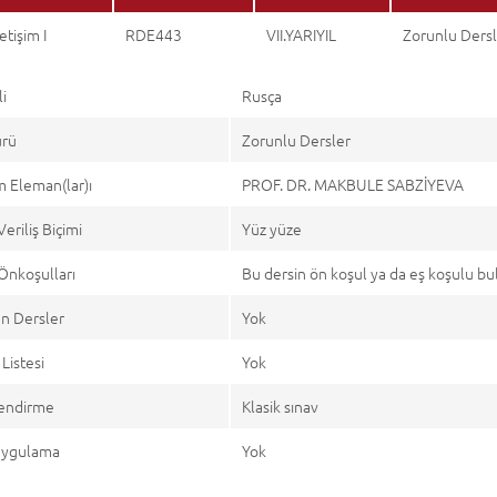
letişim I
RDE443
VII.YARIYIL
Zorunlu Ders
li
Rusça
ürü
Zorunlu Dersler
 Eleman(lar)ı
PROF. DR. MAKBULE SABZİYEVA
Veriliş Biçimi
Yüz yüze
Önkoşulları
Bu dersin ön koşul ya da eş koşulu b
n Dersler
Yok
Listesi
Yok
endirme
Klasik sınav
 Uygulama
Yok