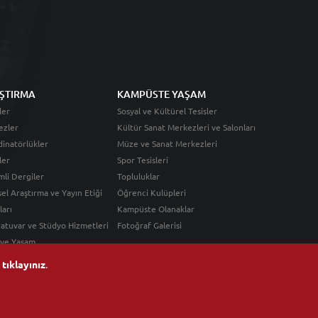
ŞTIRMA
KAMPÜSTE YAŞAM
ler
Sosyal ve Kültürel Tesisler
ezler
Kültür Sanat Merkezleri ve Salonları
inatörlükler
Müze ve Sanat Merkezleri
ler
Spor Tesisleri
li Dergiler
Topluluklar
sel Araştırma ve Yayın Etiği
Öğrenci Kulüpleri
ları
Kampüste Olanaklar
atuvar ve Stüdyo Hizmetleri
Fotoğraf Galerisi
 ve Yaşam
n
tıklayınız
.
Android Uygulama
iOS Uygulama