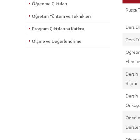
Öğrenme Çıktıları
Rusça-T
Öğretim Yöntem ve Teknikleri
Ders Di
Program Çıktılarına Katkısı
Ders T
Ölçme ve Değerlendirme
Öğreti
Eleman(
Dersin
Biçimi
Dersin
Önkoşul
Öneril
Dersle
Okuma 