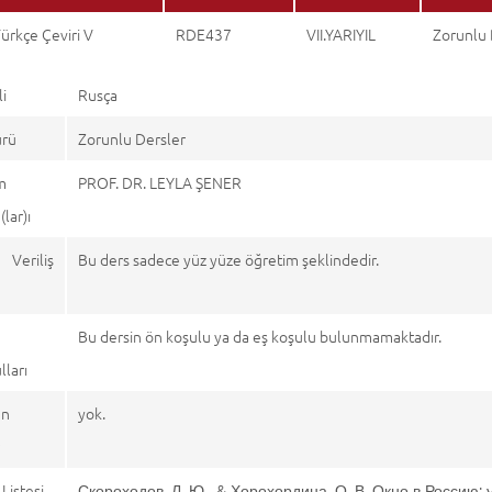
ürkçe Çeviri V
RDE437
VII.YARIYIL
Zorunlu 
li
Rusça
ürü
Zorunlu Dersler
m
PROF. DR. LEYLA ŞENER
lar)ı
 Veriliş
Bu ders sadece yüz yüze öğretim şeklindedir.
Bu dersin ön koşulu ya da eş koşulu bulunmamaktadır.
ları
en
yok.
r
Listesi
Скороходов, Л. Ю., & Хорохордина, О. В. Окно в Россию: