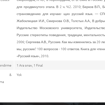
для продвинутого этапа. В 2 ч. Ч.2. 2010; Берков В.П., 
страноведению для изучаю- щих русский язык. — СПб:
Жабоклицкая И.И., Смирнова О.В., Толстых А.А., В добры
Издательство Московского университета, Издательств
Русские стереотипы поведения, традиции, ментальность 
2006; Сергеева А.В., Русские. Как мы изменились за 20 л
мы, русские? 100 вопросов - 100 ответов. Книга для чте
«Русский язык», 2010.
endirme
1 Ara sınav, 1 Final
aj &
Yok
ama