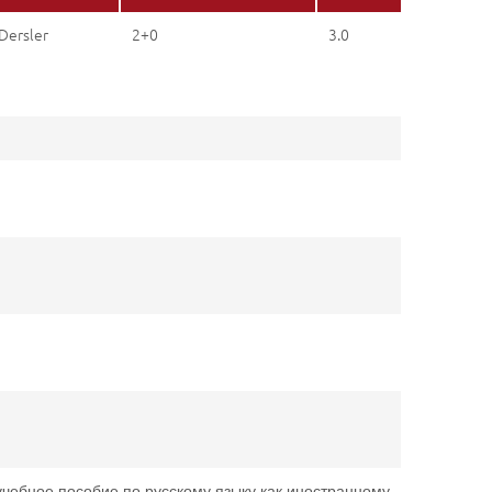
Dersler
2+0
3.0
 учебное пособие по русскому языку как иностранному