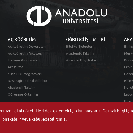
AÇIKÖĞRETİM
ÖĞRENCİ İŞLEMLERİ
ARA
Açıköğretim Duyuruları
Bilgi ve Belgeler
Birim
Açıköğretim Fakültesi
Akademik Takvim
Merk
Türkiye Programları
Anadolu Bilgi Paketi
Koord
Araştırma
Proje
Yurt Dışı Programları
Hakem
Nasıl Öğrenci Olabilirim?
Bilim
Akademik Takvim
Kurul
Öğrenme Ortamları
Labor
Bilim
tıran teknik özellikleri desteklemek için kullanıyoruz. Detaylı bilgi içi
 bırakabilir veya kabul edebilirsiniz.