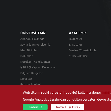
ÜNİVERSİTEMİZ
AKADEMİK
Anadolu Hakkında
Fakülteler
Sayılarla Üniversitemiz
Enstitüler
İdari Birimler
Meslek Yüksekokulları
Bölümler
Yüksekokullar
Kurullar - Komisyonlar
İş Birliği Yapılan Kuruluşlar
Bilgi ve Belgeler
Mevzuat
İletişim Bilgileri
Web sitemizdeki çerezleri (cookie) kullanıcı deneyimini ar
Google Analytics tarafından yönetilen çerezleri devre dışı
Kabul Et
Devre Dışı Bırak
© 2026
Anadolu Üniversitesi
- Tüm hakları saklıdır.