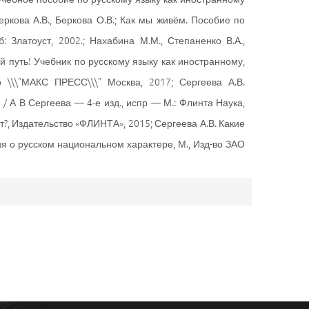
Беркова А.В., Беркова О.В.; Как мы живём. Пособие по
 Златоуст, 2002.; Нахабина М.М., Степаненко В.А.,
й путь! Учебник по русскому языку как иностранному,
о \\\"МАКС ПРЕСС\\\" Москва, 2017; Сергеева А.В.
/ А В Сергеева — 4-е изд., испр — М.: Флинта Наука,
ет?, Издательство «ФЛИНТА», 2015; Сергеева А.В. Какие
ния о русском национальном характере, М., Изд-во ЗАО