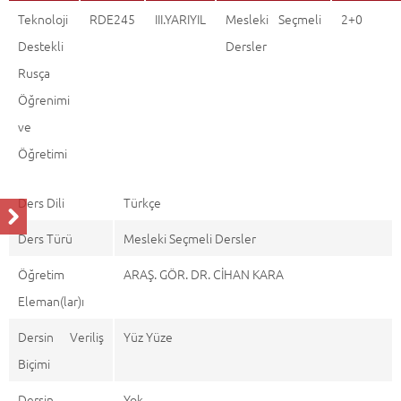
Teknoloji
RDE245
III.YARIYIL
Mesleki Seçmeli
2+0
Destekli
Dersler
Rusça
Öğrenimi
ve
Öğretimi
Ders Dili
Türkçe
Ders Türü
Mesleki Seçmeli Dersler
Öğretim
ARAŞ. GÖR. DR. CİHAN KARA
Eleman(lar)ı
Dersin Veriliş
Yüz Yüze
Biçimi
Dersin
Yok