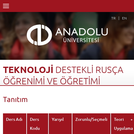
TR
EN
TEKNOLOJİ
DESTEKLİ
RUSÇA
ÖĞRENİMİ
VE
ÖĞRETİMİ
Anasayfa
Akademik
Fakülteler
Edebiyat Fakültesi
Tanıtım
Rus Dili ve Edebiyatı Bölümü (Rusça)
Dersler - AKTS Kredileri
Teknoloji Destekli Rusça Öğrenimi ve Öğretimi
Tanıtım
Geri Dön
Ders Adı
Ders
Yarıyıl
Zorunlu/Seçmeli
Teori +
Kodu
Uygulama