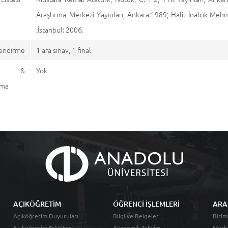
Araştırma Merkezi Yayınları, Ankara:1989; Halil İnalcık-Mehm
;İstanbul: 2006.
endirme
1 ara sınav, 1 final
aj &
Yok
ama
AÇIKÖĞRETİM
ÖĞRENCİ İŞLEMLERİ
ARA
Açıköğretim Duyuruları
Bilgi ve Belgeler
Birim
Açıköğretim Fakültesi
Akademik Takvim
Merk