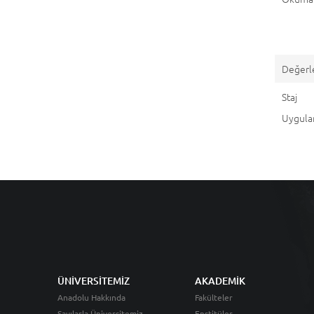
Değerl
St
Uygul
ÜNİVERSİTEMİZ
AKADEMİK
Anadolu Hakkında
Fakülteler
Sayılarla Üniversitemiz
Enstitüler