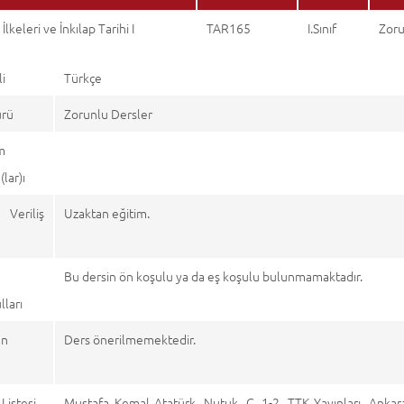
İlkeleri ve İnkılap Tarihi I
TAR165
I.Sınıf
Zoru
li
Türkçe
ürü
Zorunlu Dersler
m
lar)ı
 Veriliş
Uzaktan eğitim.
Bu dersin ön koşulu ya da eş koşulu bulunmamaktadır.
ları
en
Ders önerilmemektedir.
r
Listesi
Mustafa Kemal Atatürk, Nutuk, C. 1-2, TTK Yayınları, Ankar