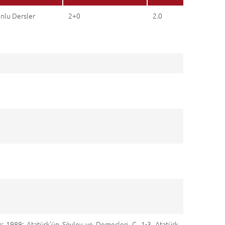
nlu Dersler
2+0
2.0
a: 1989; Atatürk'ün Söylev ve Demeçleri, C. 1-3, Atatürk