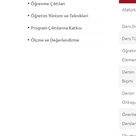
Öğrenme Çıktıları
Atatürk 
Öğretim Yöntem ve Teknikleri
Ders Di
Program Çıktılarına Katkısı
Ders T
Ölçme ve Değerlendirme
Öğreti
Eleman(
Dersin
Biçimi
Dersin
Önkoşul
Öneril
Dersle
Okuma 