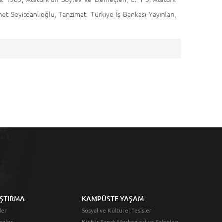
et Seyitdanlıoğlu, Tanzimat, Türkiye İş Bankası Yayınları,
ŞTIRMA
KAMPÜSTE YAŞAM
ler
Sosyal ve Kültürel Tesisler
ezler
Kültür Sanat Merkezleri ve Salonları