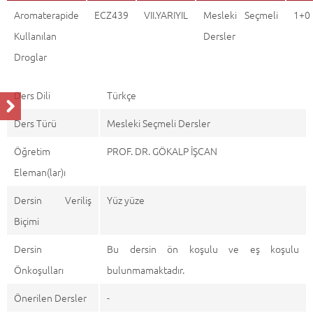
Aromaterapide
ECZ439
VII.YARIYIL
Mesleki Seçmeli
1+0
Kullanılan
Dersler
Droglar
Ders Dili
Türkçe
Ders Türü
Mesleki Seçmeli Dersler
Öğretim
PROF. DR. GÖKALP İŞCAN
Eleman(lar)ı
Dersin Veriliş
Yüz yüze
Biçimi
Dersin
Bu dersin ön koşulu ve eş koşulu
Önkoşulları
bulunmamaktadır.
Önerilen Dersler
-