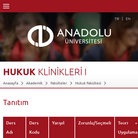
TR
EN
HUKUK
KLİNİKLERİ
I
Anasayfa
Akademik
Fakülteler
Hukuk Fakültesi
Dersler - AKTS Kredileri
Hukuk Klinikleri I
Tanıtım
Geri Dön
Tanıtım
Ders
Ders
Yarıyıl
Zorunlu/Seçmeli
Teori +
Adı
Kodu
Uygulama