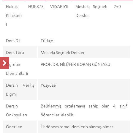
Hukuk
HUK873
VII.YARIYIL
Mesleki Seçmeli
2+0
Klinikleri
Dersler
I
Ders Dili
Türkçe
Ders Türü
Mesleki Seçmeli Dersler
Öğretim
PROF. DR. NİLÜFER BORAN GÜNEYSU
Eleman(lar)ı
Dersin Veriliş
Yüzyüze
Biçimi
Dersin
Belirlenmiş ortalamaya sahip olan 4. sınıf
Önkoşulları
öğrencileri alabilir.
Önerilen
İlk dönem temel derslerin alınmış olması