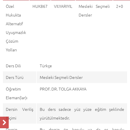
Özel
HUK867
VII.YARIYIL
Mesleki Seçmeli
2+0
Hukukta
Dersler
Alternatif
Uyuşmazlık
Çözüm
Yolları
Ders Dili
Türkçe
Ders Türü
Mesleki Seçmeli Dersler
Öğretim
PROF. DR. TOLGA AKKAYA
Eleman(lar)ı
Dersin Veriliş
Bu ders sadece yüz yüze eğitim şeklinde
Biçimi
yürütülmektedir.
Dersin
Bu dersin ön koşulu ya da eş koşulu