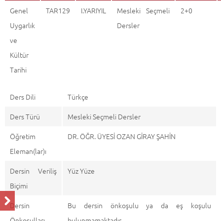
Genel
TAR129
I.YARIYIL
Mesleki Seçmeli
2+0
Uygarlık
Dersler
ve
Kültür
Tarihi
Ders Dili
Türkçe
Ders Türü
Mesleki Seçmeli Dersler
Öğretim
DR. ÖĞR. ÜYESİ OZAN GİRAY ŞAHİN
Eleman(lar)ı
Dersin Veriliş
Yüz Yüze
Biçimi
Dersin
Bu dersin önkoşulu ya da eş koşulu
Önkoşulları
bulunmamaktadır.