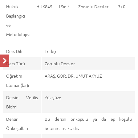
Hukuk
HUK845
I.Sınıf
Zorunlu Dersler
3+0
Başlangıcı
ve
Metodolojisi
Ders Dili
Türkçe
Ders Türü
Zorunlu Dersler
Öğretim
ARAŞ. GÖR. DR. UMUT AKYÜZ
Eleman(lar)ı
Dersin Veriliş
Yüz yüze
Biçimi
Dersin
Bu dersin önkoşulu ya da eş koşulu
Önkoşulları
bulunmamaktadır.