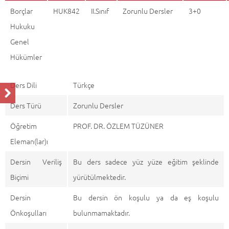
Borçlar
HUK842
II.Sınıf
Zorunlu Dersler
3+0
Hukuku
Genel
Hükümler
Ders Dili
Türkçe
Ders Türü
Zorunlu Dersler
Öğretim
PROF. DR. ÖZLEM TÜZÜNER
Eleman(lar)ı
Dersin Veriliş
Bu ders sadece yüz yüze eğitim şeklinde
Biçimi
yürütülmektedir.
Dersin
Bu dersin ön koşulu ya da eş koşulu
Önkoşulları
bulunmamaktadır.