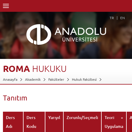
TR
EN
ROMA
HUKUKU
Anasayfa
Akademik
Fakülteler
Hukuk Fakültesi
Dersler - AKTS Kredileri
Roma Hukuku
Tanıtım
Geri Dön
Tanıtım
Ders
Ders
Yarıyıl
Zorunlu/Seçmeli
Teori +
Adı
Kodu
Uygulama