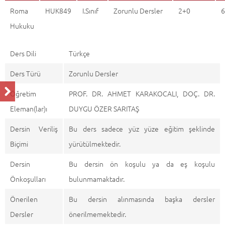
Roma
HUK849
I.Sınıf
Zorunlu Dersler
2+0
6
Hukuku
Ders Dili
Türkçe
Ders Türü
Zorunlu Dersler
Öğretim
PROF. DR. AHMET KARAKOCALI, DOÇ. DR.
Eleman(lar)ı
DUYGU ÖZER SARITAŞ
Dersin Veriliş
Bu ders sadece yüz yüze eğitim şeklinde
Biçimi
yürütülmektedir.
Dersin
Bu dersin ön koşulu ya da eş koşulu
Önkoşulları
bulunmamaktadır.
Önerilen
Bu dersin alınmasında başka dersler
Dersler
önerilmemektedir.