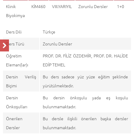
Klinik
KİM460
VIII.YARIYIL
Zorunlu Dersler
1+0
Biyokimya
Ders Dili
Türkçe
Ders Türü
Zorunlu Dersler
Öğretim
PROF. DR. FİLİZ ÖZDEMİR, PROF. DR. HALİDE
Eleman(lar)ı
EDİP TEMEL
Dersin Veriliş
Bu ders sadece yüz yüze eğitim şeklinde
Biçimi
yürütülmektedir.
Dersin
Bu dersin önkoşulu yada eş koşulu
Önkoşulları
bulunmamaktadır.
Önerilen
Bu dersle ilişkili önerilen başka dersler
Dersler
bulunmamaktadır.