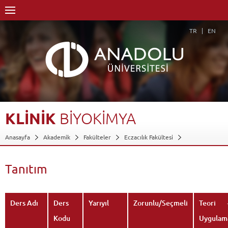
TR
EN
KLİNİK
BİYOKİMYA
Anasayfa
Akademik
Fakülteler
Eczacılık Fakültesi
Dersler - AKTS Kredileri
Klinik Biyokimya
Tanıtım
Geri Dön
Tanıtım
Ders Adı
Ders
Yarıyıl
Zorunlu/Seçmeli
Teori 
Kodu
Uygulam