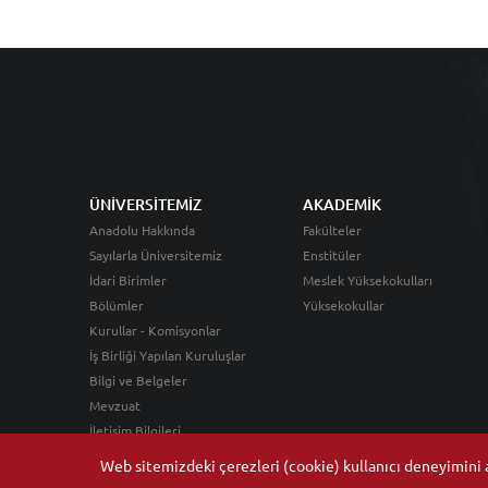
ÜNİVERSİTEMİZ
AKADEMİK
Anadolu Hakkında
Fakülteler
Sayılarla Üniversitemiz
Enstitüler
İdari Birimler
Meslek Yüksekokulları
Bölümler
Yüksekokullar
Kurullar - Komisyonlar
İş Birliği Yapılan Kuruluşlar
Bilgi ve Belgeler
Mevzuat
İletişim Bilgileri
Web sitemizdeki çerezleri (cookie) kullanıcı deneyimini ar