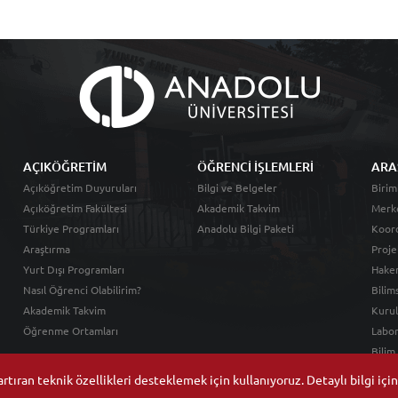
AÇIKÖĞRETİM
ÖĞRENCİ İŞLEMLERİ
ARA
Açıköğretim Duyuruları
Bilgi ve Belgeler
Birim
Açıköğretim Fakültesi
Akademik Takvim
Merk
Türkiye Programları
Anadolu Bilgi Paketi
Koord
Araştırma
Proje
Yurt Dışı Programları
Hakem
Nasıl Öğrenci Olabilirim?
Bilim
Akademik Takvim
Kurul
Öğrenme Ortamları
Labor
Bilim
tıran teknik özellikleri desteklemek için kullanıyoruz. Detaylı bilgi içi