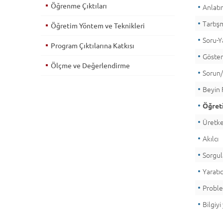
Öğrenme Çıktıları
Anlat
Tartış
Öğretim Yöntem ve Teknikleri
Soru-Y
Program Çıktılarına Katkısı
Göste
Ölçme ve Değerlendirme
Sorun
Beyin F
Öğreti
Üretk
Akılcı
Sorgu
Yaratıc
Probl
Bilgiy