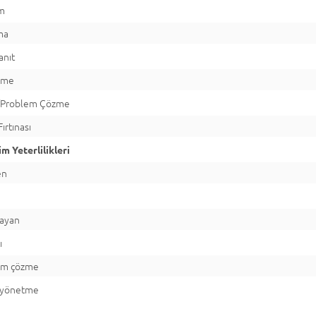
ım
ma
anıt
rme
/Problem Çözme
ırtınası
m Yeterlilikleri
en
layan
ı
em çözme
i yönetme