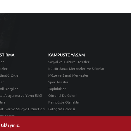
ŞTIRMA
KAMPÜSTE YAŞAM
ler
Sosyal ve Kültürel Tesisler
ezler
Kültür Sanat Merkezleri ve Salonları
inatörlükler
Müze ve Sanat Merkezleri
ler
Spor Tesisleri
li Dergiler
Topluluklar
sel Araştırma ve Yayın Etiği
Öğrenci Kulüpleri
ları
Kampüste Olanaklar
atuvar ve Stüdyo Hizmetleri
Fotoğraf Galerisi
 ve Yaşam
n
tıklayınız
.