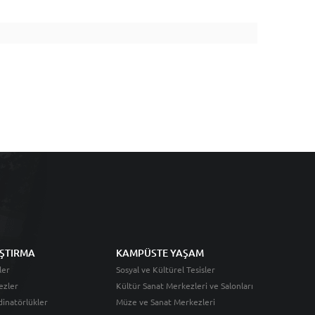
ŞTIRMA
KAMPÜSTE YAŞAM
ler
Sosyal ve Kültürel Tesisler
ezler
Kültür Sanat Merkezleri ve Salonları
inatörlükler
Müze ve Sanat Merkezleri