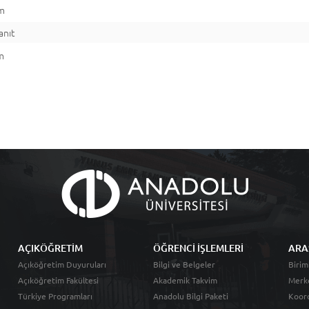
ım
anıt
m
AÇIKÖĞRETİM
ÖĞRENCİ İŞLEMLERİ
ARA
Açıköğretim Duyuruları
Bilgi ve Belgeler
Birim
Açıköğretim Fakültesi
Akademik Takvim
Merk
Türkiye Programları
Anadolu Bilgi Paketi
Koord