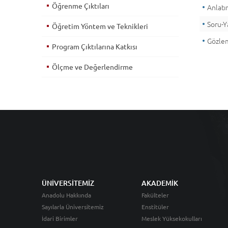
Öğrenme Çıktıları
Anlat
Soru-Y
Öğretim Yöntem ve Teknikleri
Gözle
Program Çıktılarına Katkısı
Ölçme ve Değerlendirme
ÜNİVERSİTEMİZ
AKADEMİK
Anadolu Hakkında
Fakülteler
Sayılarla Üniversitemiz
Enstitüler
İdari Birimler
Meslek Yüksekokulları