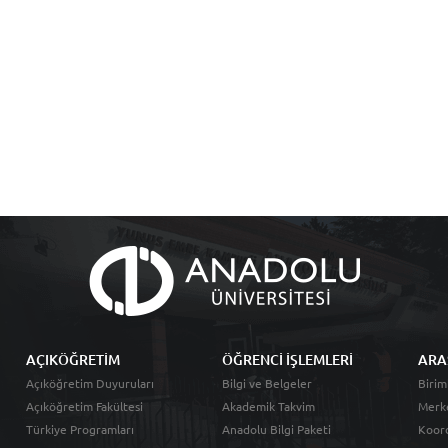
AÇIKÖĞRETİM
ÖĞRENCİ İŞLEMLERİ
ARA
Açıköğretim Duyuruları
Bilgi ve Belgeler
Birim
Açıköğretim Fakültesi
Akademik Takvim
Merk
Türkiye Programları
Anadolu Bilgi Paketi
Koord