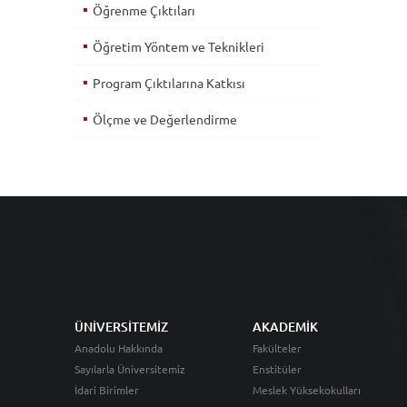
Öğrenme Çıktıları
Öğretim Yöntem ve Teknikleri
Program Çıktılarına Katkısı
Ölçme ve Değerlendirme
ÜNİVERSİTEMİZ
AKADEMİK
Anadolu Hakkında
Fakülteler
Sayılarla Üniversitemiz
Enstitüler
İdari Birimler
Meslek Yüksekokulları