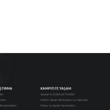
ŞTIRMA
KAMPÜSTE YAŞAM
ler
Sosyal ve Kültürel Tesisler
ezler
Kültür Sanat Merkezleri ve Salonları
inatörlükler
Müze ve Sanat Merkezleri