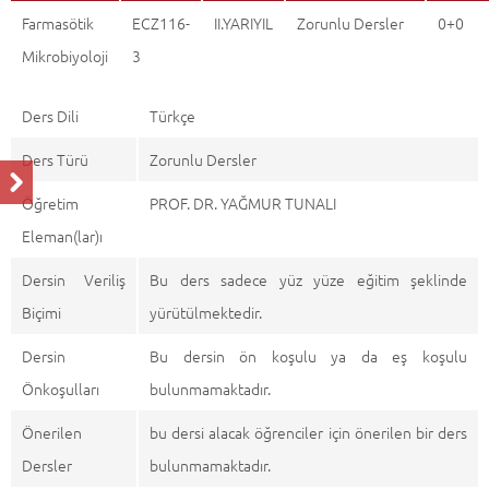
Farmasötik
ECZ116-
II.YARIYIL
Zorunlu Dersler
0+0
Mikrobiyoloji
3
Ders Dili
Türkçe
Ders Türü
Zorunlu Dersler
Öğretim
PROF. DR. YAĞMUR TUNALI
Eleman(lar)ı
Dersin Veriliş
Bu ders sadece yüz yüze eğitim şeklinde
Biçimi
yürütülmektedir.
Dersin
Bu dersin ön koşulu ya da eş koşulu
Önkoşulları
bulunmamaktadır.
Önerilen
bu dersi alacak öğrenciler için önerilen bir ders
Dersler
bulunmamaktadır.