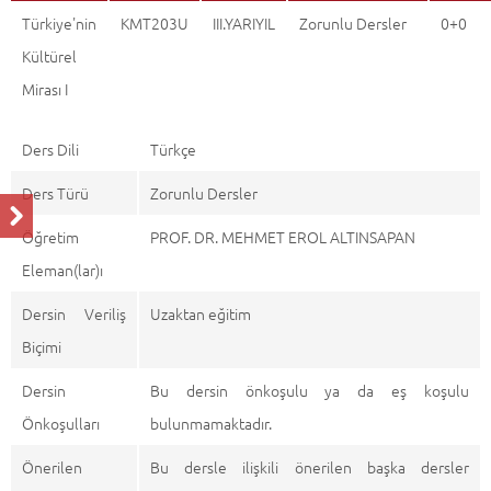
Türkiye'nin
KMT203U
III.YARIYIL
Zorunlu Dersler
0+0
Kültürel
Mirası I
Ders Dili
Türkçe
Ders Türü
Zorunlu Dersler
Öğretim
PROF. DR. MEHMET EROL ALTINSAPAN
Eleman(lar)ı
Dersin Veriliş
Uzaktan eğitim
Biçimi
Dersin
Bu dersin önkoşulu ya da eş koşulu
Önkoşulları
bulunmamaktadır.
Önerilen
Bu dersle ilişkili önerilen başka dersler