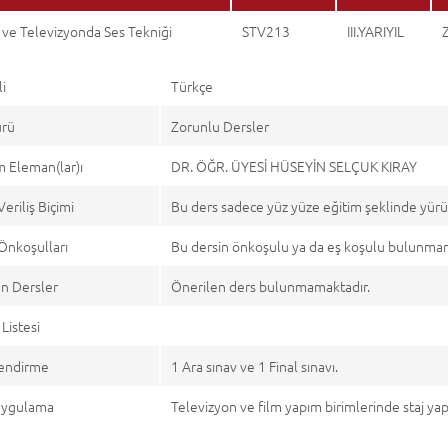
ve Televizyonda Ses Tekniği
STV213
III.YARIYIL
li
Türkçe
ürü
Zorunlu Dersler
 Eleman(lar)ı
DR. ÖĞR. ÜYESİ HÜSEYİN SELÇUK KIRAY
Veriliş Biçimi
Bu ders sadece yüz yüze eğitim şeklinde yürü
Önkoşulları
Bu dersin önkoşulu ya da eş koşulu bulunmam
n Dersler
Önerilen ders bulunmamaktadır.
Listesi
endirme
1 Ara sınav ve 1 Final sınavı.
 Uygulama
Televizyon ve film yapım birimlerinde staj yap