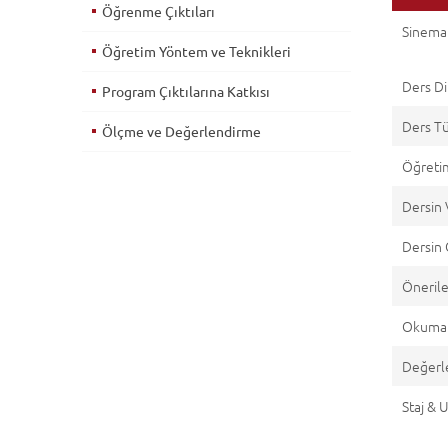
Öğrenme Çıktıları
Sinema 
Öğretim Yöntem ve Teknikleri
Ders Di
Program Çıktılarına Katkısı
Ders T
Ölçme ve Değerlendirme
Öğretim
Dersin 
Dersin 
Önerile
Okuma 
Değerl
Staj &