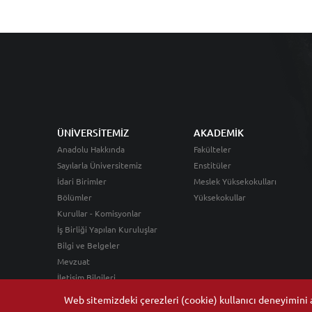
ÜNİVERSİTEMİZ
AKADEMİK
Anadolu Hakkında
Fakülteler
Sayılarla Üniversitemiz
Enstitüler
İdari Birimler
Meslek Yüksekokulları
Bölümler
Yüksekokullar
Kurullar - Komisyonlar
İş Birliği Yapılan Kuruluşlar
Bilgi ve Belgeler
Mevzuat
İletişim Bilgileri
Web sitemizdeki çerezleri (cookie) kullanıcı deneyimini ar