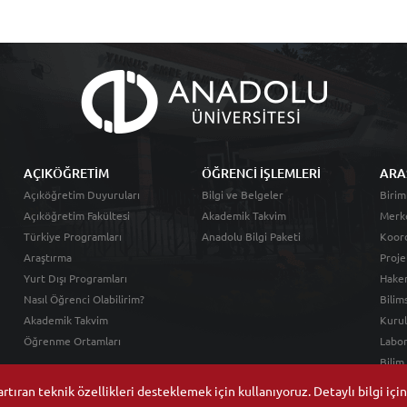
AÇIKÖĞRETİM
ÖĞRENCİ İŞLEMLERİ
ARA
Açıköğretim Duyuruları
Bilgi ve Belgeler
Birim
Açıköğretim Fakültesi
Akademik Takvim
Merk
Türkiye Programları
Anadolu Bilgi Paketi
Koord
Araştırma
Proje
Yurt Dışı Programları
Hakem
Nasıl Öğrenci Olabilirim?
Bilim
Akademik Takvim
Kurul
Öğrenme Ortamları
Labor
Bilim
tıran teknik özellikleri desteklemek için kullanıyoruz. Detaylı bilgi içi