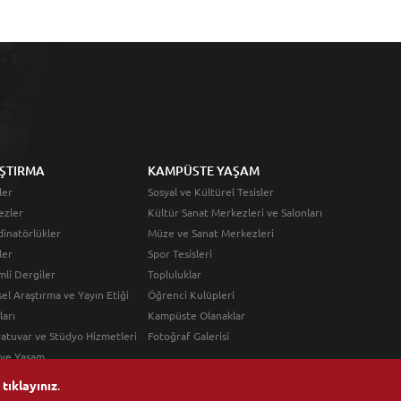
ŞTIRMA
KAMPÜSTE YAŞAM
ler
Sosyal ve Kültürel Tesisler
ezler
Kültür Sanat Merkezleri ve Salonları
inatörlükler
Müze ve Sanat Merkezleri
ler
Spor Tesisleri
li Dergiler
Topluluklar
sel Araştırma ve Yayın Etiği
Öğrenci Kulüpleri
ları
Kampüste Olanaklar
atuvar ve Stüdyo Hizmetleri
Fotoğraf Galerisi
 ve Yaşam
n
tıklayınız
.