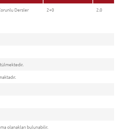
Zorunlu Dersler
2+0
2.0
tülmektedir.
aktadır.
ma olanakları bulunabilir.