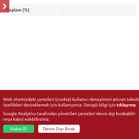
Toplam (%)
Web sitemizdeki çerezleri (cookie) kullanıcı deneyimini artıran teknik
özellikleri desteklemek için kullanıyoruz. Detaylı bilgi için
tıklayınız
.
Google Analytics tarafından yönetilen çerezleri devre dışı bırakabilir
veya kabul edebilirsiniz.
Kabul Et
Devre Dışı Bırak
© 2026
Anadolu Üniversitesi
- Tüm hakları saklıdır.