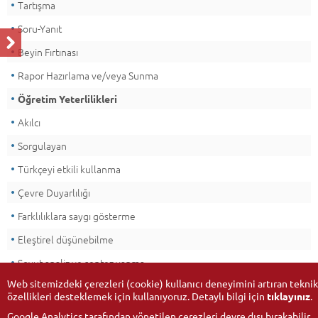
Tartışma
Soru-Yanıt
Beyin Fırtınası
Rapor Hazırlama ve/veya Sunma
Öğretim Yeterlilikleri
Akılcı
Sorgulayan
Türkçeyi etkili kullanma
Çevre Duyarlılığı
Farklılıklara saygı gösterme
Eleştirel düşünebilme
Soyut analiz ve sentez yapma
Web sitemizdeki çerezleri (cookie) kullanıcı deneyimini artıran teknik
özellikleri desteklemek için kullanıyoruz. Detaylı bilgi için
tıklayınız
.
Google Analytics tarafından yönetilen çerezleri devre dışı bırakabilir