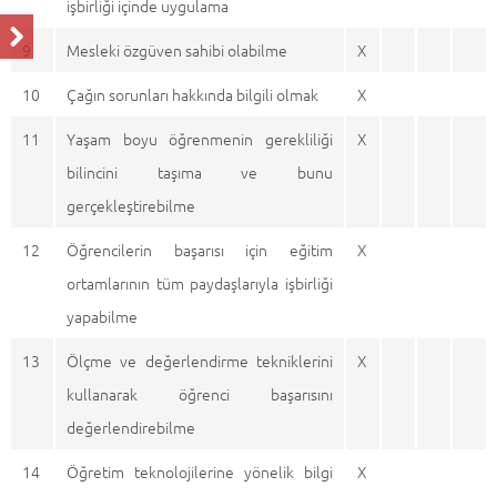
işbirliği içinde uygulama
9
Mesleki özgüven sahibi olabilme
X
10
Çağın sorunları hakkında bilgili olmak
X
11
Yaşam boyu öğrenmenin gerekliliği
X
bilincini taşıma ve bunu
gerçekleştirebilme
12
Öğrencilerin başarısı için eğitim
X
ortamlarının tüm paydaşlarıyla işbirliği
yapabilme
13
Ölçme ve değerlendirme tekniklerini
X
kullanarak öğrenci başarısını
değerlendirebilme
14
Öğretim teknolojilerine yönelik bilgi
X