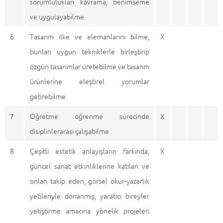
sorumlulukları kavrama, benimseme
ve uygulayabilme
6
Tasarım ilke ve elemanlarını bilme,
X
bunları uygun tekniklerle birleştirip
özgün tasarımlar üretebilme ve tasarım
ürünlerine eleştirel yorumlar
getirebilme
7
Öğretme öğrenme sürecinde
X
disiplinlerarası çalışabilme
8
Çeşitli estetik anlayışların farkında,
X
güncel sanat etkinliklerine katılan ve
onları takip eden, görsel okur-yazarlık
yetileriyle donanmış, yaratıcı bireyler
yetiştirme amacına yönelik projeleri