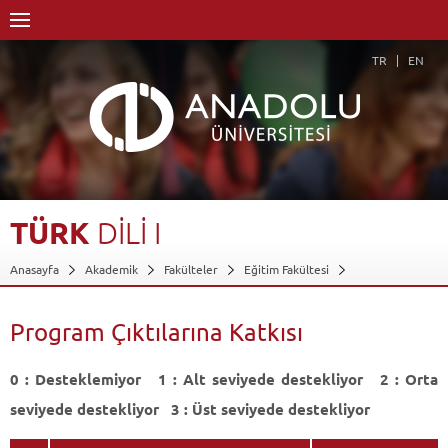
TR
EN
TÜRK
DİLİ
I
Anasayfa
Akademik
Fakülteler
Eğitim Fakültesi
Güzel Sanatlar Eğitimi Bölümü
Resim-İş Öğretmenliği Programı
Dersler - AKTS Kredileri
Türk Dili I
Program Çıktılarına Katkısı
Program Çıktılarına Katkısı
Geri Dön
0 : Desteklemiyor 1 : Alt seviyede destekliyor 2 : Orta
seviyede destekliyor 3 : Üst seviyede destekliyor