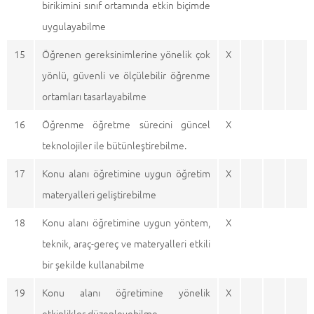
birikimini sınıf ortamında etkin biçimde
uygulayabilme
15
Öğrenen gereksinimlerine yönelik çok
X
yönlü, güvenli ve ölçülebilir öğrenme
ortamları tasarlayabilme
16
Öğrenme öğretme sürecini güncel
X
teknolojiler ile bütünleştirebilme.
17
Konu alanı öğretimine uygun öğretim
X
materyalleri geliştirebilme
18
Konu alanı öğretimine uygun yöntem,
X
teknik, araç-gereç ve materyalleri etkili
bir şekilde kullanabilme
19
Konu alanı öğretimine yönelik
X
etkinlikler düzenleyebilme