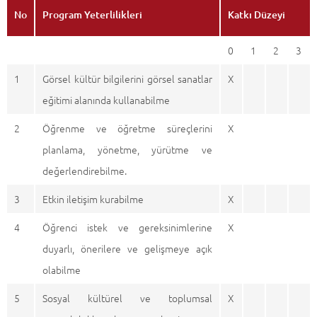
No
Program Yeterlilikleri
Katkı Düzeyi
0
1
2
3
1
Görsel kültür bilgilerini görsel sanatlar
X
eğitimi alanında kullanabilme
2
Öğrenme ve öğretme süreçlerini
X
planlama, yönetme, yürütme ve
değerlendirebilme.
3
Etkin iletişim kurabilme
X
4
Öğrenci istek ve gereksinimlerine
X
duyarlı, önerilere ve gelişmeye açık
olabilme
5
Sosyal kültürel ve toplumsal
X