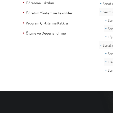
Öğrenme Çıktıları
Sanat e
Geçmiş
Öğretim Yöntem ve Teknikleri
San
Program Çıktılarına Katkısı
San
Ölçme ve Değerlendirme
Eği
Sanat e
San
Ele
San