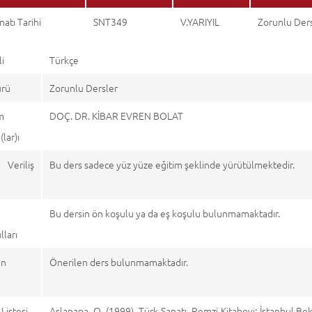
natı Tarihi
SNT349
V.YARIYIL
Zorunlu Der
li
Türkçe
ürü
Zorunlu Dersler
m
DOÇ. DR. KİBAR EVREN BOLAT
lar)ı
 Veriliş
Bu ders sadece yüz yüze eğitim şeklinde yürütülmektedir.
Bu dersin ön koşulu ya da eş koşulu bulunmamaktadır.
ları
en
Önerilen ders bulunmamaktadır.
r
Listesi
Aslanapa, O. (1999). Türk Sanatı, Remzi Kitabevi: İstanbul.Bek