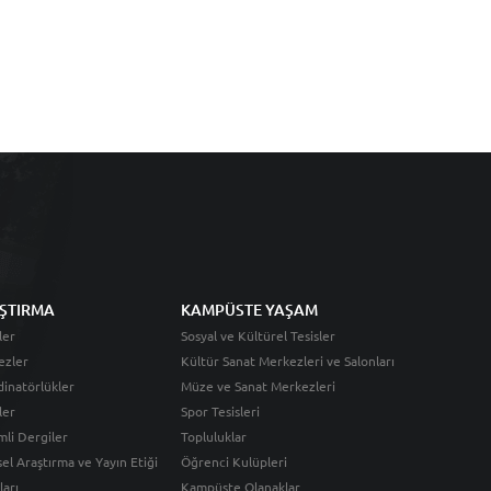
ŞTIRMA
KAMPÜSTE YAŞAM
ler
Sosyal ve Kültürel Tesisler
ezler
Kültür Sanat Merkezleri ve Salonları
inatörlükler
Müze ve Sanat Merkezleri
ler
Spor Tesisleri
li Dergiler
Topluluklar
sel Araştırma ve Yayın Etiği
Öğrenci Kulüpleri
ları
Kampüste Olanaklar