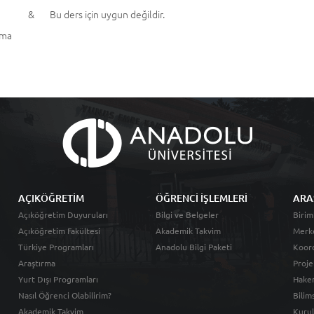
aj &
Bu ders için uygun değildir.
ama
AÇIKÖĞRETİM
ÖĞRENCİ İŞLEMLERİ
ARA
Açıköğretim Duyuruları
Bilgi ve Belgeler
Birim
Açıköğretim Fakültesi
Akademik Takvim
Merk
Türkiye Programları
Anadolu Bilgi Paketi
Koord
Araştırma
Proje
Yurt Dışı Programları
Hakem
Nasıl Öğrenci Olabilirim?
Bilim
Akademik Takvim
Kurul