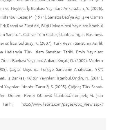
im ve Heykeli. İş Bankası Yayınları: Ankara.Can, Y. (2006).
ı: İstanbul.Cezar, M. (1971). Sanatta Batı’ya Açılış ve Osman
ürk Resmi ve Eleştirisi, Bilgi Üniversitesi Yayınları: İstanbul
 Sanatı. 1. Cilt. ve Tüm Ciltler, İstanbul: Tiglat Basımevi.
isi: İstanbulGiray, K. (2007). Türk Resim Sanatının Asırlık
Hatlarıyla Türk İslam Sanatları Tarihi. Emin Yayınları:
. Ziraat Bankası Yayınları: Ankara.Koçak, O. (2009). Modern
(2009). Çağlar Boyunca Türkiye Sanatının Anahatları. YKY:
ı. İş Bankası Kültür Yayınları: İstanbul.Öndin, N. (2011).
 Yayınları: İstanbulTansuğ, S. (2005). Çağdaş Türk Sanatı.
Yeni Dönem. Remzi Kitabevi: İstanbul.Üstünipek, M. (son
. http://www.lebriz.com/pages/doc_View.aspx?