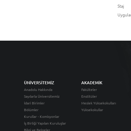
St
Uygul
ÜNİVERSİTEMİZ
AKADEMİK
Anadolu Hakkında
Fakülteler
Sayılarla Üniversitemiz
Enstitüler
İdari Birimler
Meslek Yüksekokulları
Bölümler
Yüksekokullar
Kurullar - Komisyonlar
İş Birliği Yapılan Kuruluşlar
Bilgi ve Belgeler