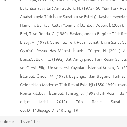
Bakanlığı Yayınları: AnkaraBerk, N. (1973). 50 Yılın Türk Res
Anahatlarıyla Türk İslam Sanatları ve Estetiği. Kayhan Yayınlar
Hamdi. İş Bankası Kültür Yayınları: İstanbul. Duben, İ. (2007). T
Erol, T. ve Renda, G. (1980). Başlangıcından Bugüne Türk Resim
Ersoy, A. (1998). Günümüz Türk Resim Sanatı. Bilim Sanat Galer
Öyküsü. Rezan Has Müzesi: İstanbul.Gülgen, H. (2011). Ana 
Bursa.Gültekin, G. (1992). Batı Anlayışında Türk Resim Sanatı
ve Ötesi. Bilgi Üniversitesi Yayınları: İstanbul.Kuban, D. 
İstanbul. Önder, M. (1993). Başlangıcından Bugüne Türk Sanat
Gelenekten Moderne Türk Resmi Estetiği (1850-1950). İnsancıl
Remzi Kitabevi: İstanbul. Tansuğ, S. (1995).Türk Resminde 
erişim tarihi: 2012). Türk Resim Sanatı Tarihi
docID=143&pageID=21&lang=TR
endirme
1 vize 1 final