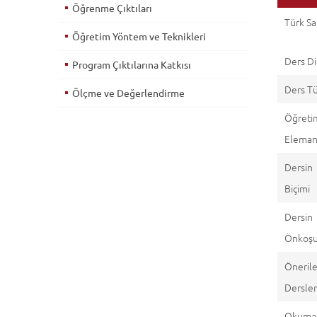
Öğrenme Çıktıları
Türk Sa
Öğretim Yöntem ve Teknikleri
Ders Di
Program Çıktılarına Katkısı
Ders T
Ölçme ve Değerlendirme
Öğreti
Eleman(
Dersin
Biçimi
Dersin
Önkoşul
Öneril
Dersle
Okuma 