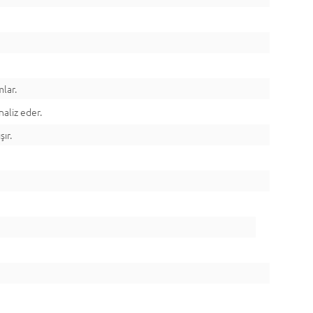
lar.
aliz eder.
ır.