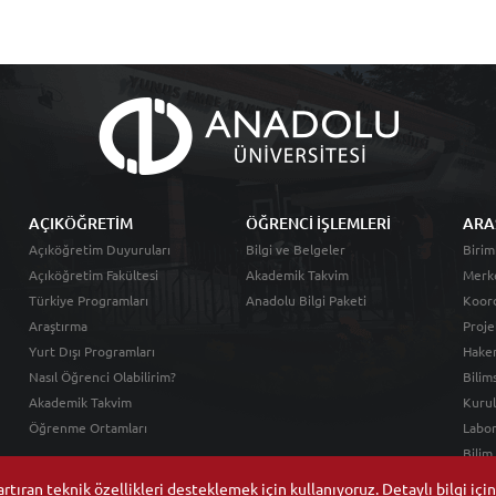
AÇIKÖĞRETİM
ÖĞRENCİ İŞLEMLERİ
ARA
Açıköğretim Duyuruları
Bilgi ve Belgeler
Birim
Açıköğretim Fakültesi
Akademik Takvim
Merk
Türkiye Programları
Anadolu Bilgi Paketi
Koord
Araştırma
Proje
Yurt Dışı Programları
Hakem
Nasıl Öğrenci Olabilirim?
Bilim
Akademik Takvim
Kurul
Öğrenme Ortamları
Labor
Bilim
tıran teknik özellikleri desteklemek için kullanıyoruz. Detaylı bilgi içi