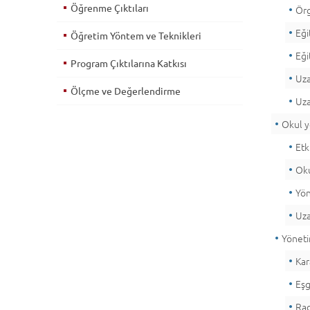
Öğrenme Çıktıları
Örg
Eği
Öğretim Yöntem ve Teknikleri
Eği
Program Çıktılarına Katkısı
Uza
Ölçme ve Değerlendirme
Uza
Okul y
Etki
Oku
Yön
Uza
Yöneti
Kar
Eşg
Rad