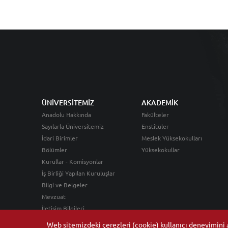
ÜNİVERSİTEMİZ
AKADEMİK
Anadolu Hakkında
Fakülteler
Sayılarla Üniversitemiz
Enstitüler
İdari Birimler
Meslek Yüksekokulları
Bölümler
Yüksekokullar
Kurullar - Komisyonlar
İş Birliği Yapılan Kuruluşlar
Bilgi ve Belgeler
Mevzuat
İletişim Bilgileri
Web sitemizdeki çerezleri (cookie) kullanıcı deneyimini ar