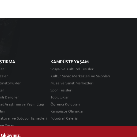
ŞTIRMA
KAMPÜSTE YAŞAM
ler
Sosyal ve Kültürel Tesisler
ezler
Kültür Sanat Merkezleri ve Salonları
inatörlükler
Müze ve Sanat Merkezleri
ler
Spor Tesisleri
li Dergiler
Topluluklar
sel Araştırma ve Yayın Etiği
Öğrenci Kulüpleri
ları
Kampüste Olanaklar
atuvar ve Stüdyo Hizmetleri
Fotoğraf Galerisi
 ve Yaşam
n
tıklayınız
.