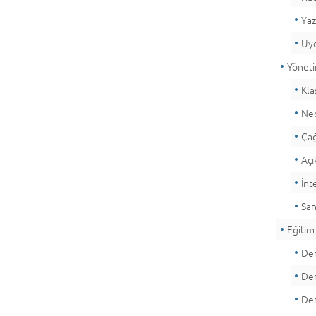
Yaz
Uyd
Yöneti
Kla
Neo
Çağ
Açı
İnt
San
Eğitim
Den
Den
Den