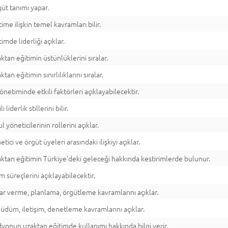
üt tanımı yapar.
time ilişkin temel kavramları bilir.
timde liderliği açıklar.
ktan eğitimin üstünlüklerini sıralar.
ktan eğitimin sınırlılıklarını sıralar.
önetiminde etkili faktörleri açıklayabilecektir.
li liderlik stillerini bilir.
l yöneticilerinin rollerini açıklar.
etici ve örgüt üyeleri arasındaki ilişkiyi açıklar.
ktan eğitimin Türkiye’deki geleceği hakkında kestirimlerde bulunur.
m süreçlerini açıklayabilecektir.
ar verme, planlama, örgütleme kavramlarını açıklar.
üdüm, iletişim, denetleme kavramlarını açıklar.
yonun uzaktan eğitimde kullanımı hakkında bilgi verir.