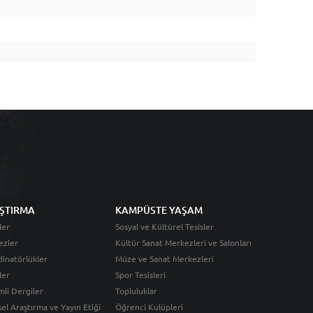
ŞTIRMA
KAMPÜSTE YAŞAM
ler
Sosyal ve Kültürel Tesisler
ezler
Kültür Sanat Merkezleri ve Salonları
inatörlükler
Müze ve Sanat Merkezleri
ler
Spor Tesisleri
li Dergiler
Topluluklar
sel Araştırma ve Yayın Etiği
Öğrenci Kulüpleri