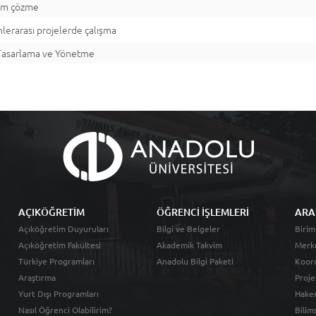
em çözme
inlerarası projelerde çalışma
Tasarlama ve Yönetme
AÇIKÖĞRETİM
ÖĞRENCİ İŞLEMLERİ
ARA
Açıköğretim Duyuruları
Bilgi ve Belgeler
Birim
Açıköğretim Fakültesi
Akademik Takvim
Merk
Türkiye Programları
Anadolu Bilgi Paketi
Koord
Araştırma
Proje
Yurt Dışı Programları
Hakem
Nasıl Öğrenci Olabilirim?
Bilim