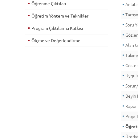
Öğrenme Çıktıları
Anlat
Tartış
Öğretim Yöntem ve Teknikleri
Soru-Y
Program Çıktılarına Katkısı
Gözle
Ölçme ve Değerlendirme
Alan G
Takım/
Göste
Uygula
Sorun
Beyin F
Rapor
Proje 
Öğreti
Üretk