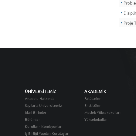
Probl
Disipl
Proje 
ÜNİVERSİTEMİZ
AKADEMİK
Anadolu Hakkında
Fakülteler
Sayılarla Üniversitemiz
Enstitüler
İdari Birimler
Meslek Yüksekokulları
Bölümler
Yüksekokullar
Kurullar - Komisyonlar
İş Birliği Yapılan Kuruluşlar