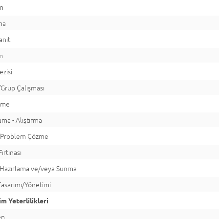
ım
ma
anıt
m
ezisi
Grup Çalışması
rme
ma - Alıştırma
/Problem Çözme
ırtınası
 Hazırlama ve/veya Sunma
Tasarımı/Yönetimi
m Yeterlilikleri
en