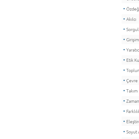
Özdeğe
Akılcı
Sorgu
Girişim
Yaratıc
Etik K
Toplum
Çevre 
Takım 
Zamanı
Farklı
Eleşti
Soyut 