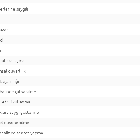
rlerine saygılı
layan
ci
ı
urallara Uyma
sal duyarlılık
Duyarlılığı
halinde çalışabilme
 etkili kullanma
lıklara saygı gösterme
rel düşünebilme
analiz ve sentez yapma